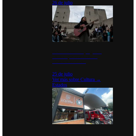
26 de julio
México Canta: Un programa
cultural que transforma la
identidad mexicana
25 de julio
Ver más sobre
Cultura
→
Estados
Diputados de Morena y alcaldesa