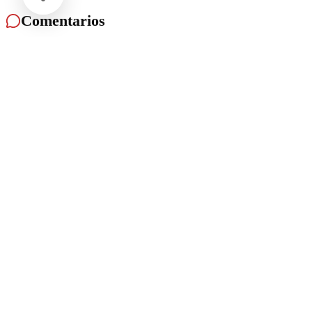
Comentarios
Cargando comentarios...
Deja tu comentario
No soy un robot
reCAPTCHA
Privacidad - Condiciones
Enviar Comentario