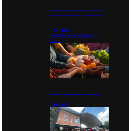
Desinstalaciones de ChatGPT se
disparan en Estados Unidos tras
acuerdo con el Departamento de
Defensa
4 de marzo
Ver más sobre
Estados
→
Social
Tianguis del Bienestar Guerrero:
Un impulso social significativo
30 de julio