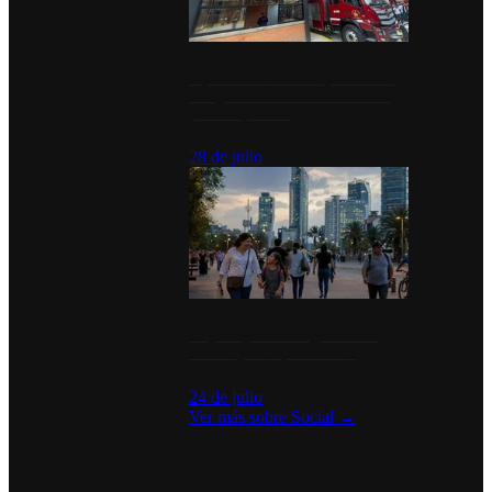
Diputados de Morena y alcaldesa
inauguran estación de bomberos
para los pueblos
28 de julio
La percepción de seguridad en
México y su impacto social
24 de julio
Ver más sobre
Social
→