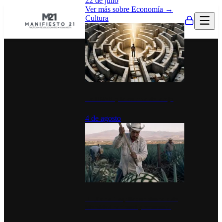
22 de julio
Ver más sobre
Economía
→
Cultura
La UNAM y la cultura del atajo
4 de agosto
El Día del Tequila: un símbolo de
identidad nacional y economía