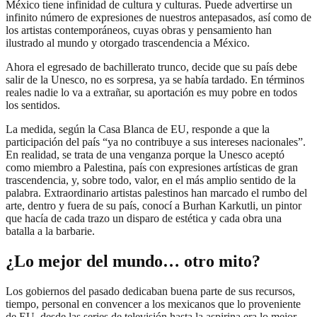
México tiene infinidad de cultura y culturas. Puede advertirse un
infinito número de expresiones de nuestros antepasados, así como de
los artistas contemporáneos, cuyas obras y pensamiento han
ilustrado al mundo y otorgado trascendencia a México.
Ahora el egresado de bachillerato trunco, decide que su país debe
salir de la Unesco, no es sorpresa, ya se había tardado. En términos
reales nadie lo va a extrañar, su aportación es muy pobre en todos
los sentidos.
La medida, según la Casa Blanca de EU, responde a que la
participación del país “ya no contribuye a sus intereses nacionales”.
En realidad, se trata de una venganza porque la Unesco aceptó
como miembro a Palestina, país con expresiones artísticas de gran
trascendencia, y, sobre todo, valor, en el más amplio sentido de la
palabra. Extraordinario artistas palestinos han marcado el rumbo del
arte, dentro y fuera de su país, conocí a Burhan Karkutli, un pintor
que hacía de cada trazo un disparo de estética y cada obra una
batalla a la barbarie.
¿Lo mejor del mundo… otro mito?
Los gobiernos del pasado dedicaban buena parte de sus recursos,
tiempo, personal en convencer a los mexicanos que lo proveniente
de EU, desde las series de televisión hasta la aspirina era lo mejor