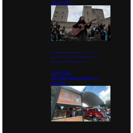
26 de julio
México Canta: Un programa
cultural que transforma la
identidad mexicana
25 de julio
Ver más sobre
Cultura
→
Estados
Diputados de Morena y alcaldesa