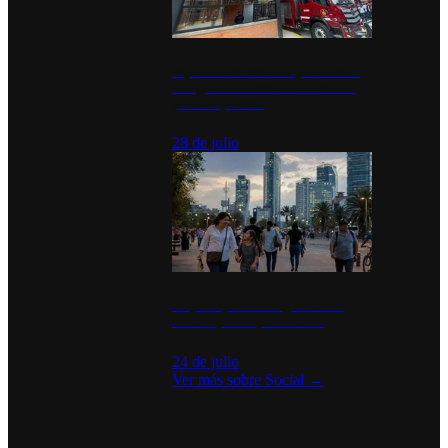
Diputados de Morena y alcaldesa
inauguran estación de bomberos
para los pueblos
28 de julio
La percepción de seguridad en
México y su impacto social
24 de julio
Ver más sobre
Social
→