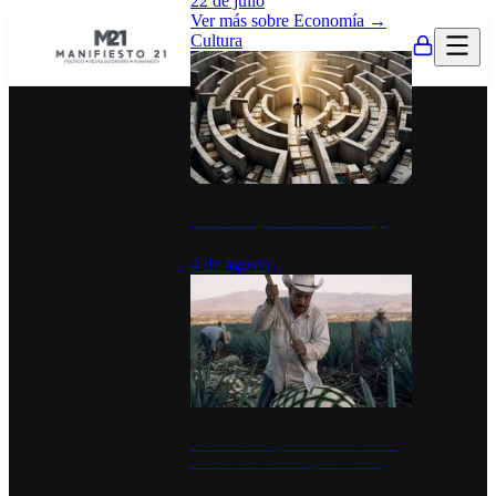
22 de julio
Ver más sobre
Economía
→
Cultura
La UNAM y la cultura del atajo
4 de agosto
El Día del Tequila: un símbolo de
identidad nacional y economía