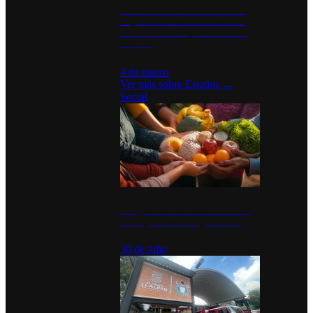
Desinstalaciones de ChatGPT se
disparan en Estados Unidos tras
acuerdo con el Departamento de
Defensa
4 de marzo
Ver más sobre
Estados
→
Social
Tianguis del Bienestar Guerrero:
Un impulso social significativo
30 de julio