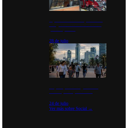
Diputados de Morena y alcaldesa
inauguran estación de bomberos
para los pueblos
28 de julio
La percepción de seguridad en
México y su impacto social
24 de julio
Ver más sobre
Social
→