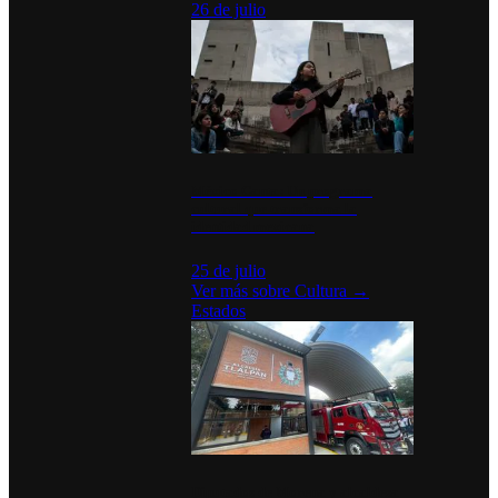
26 de julio
México Canta: Un programa
cultural que transforma la
identidad mexicana
25 de julio
Ver más sobre
Cultura
→
Estados
Diputados de Morena y alcaldesa