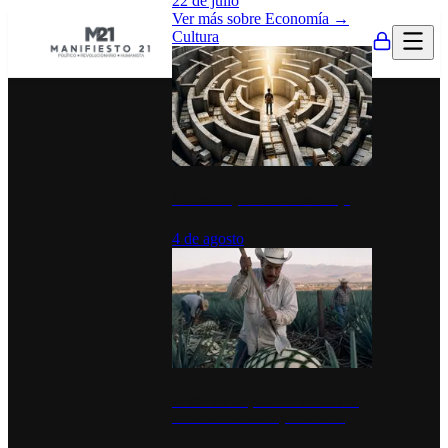
22 de julio
Ver más sobre
Economía
→
Cultura
La UNAM y la cultura del atajo
4 de agosto
El Día del Tequila: un símbolo de
identidad nacional y economía