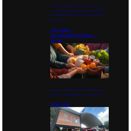
Desinstalaciones de ChatGPT se
disparan en Estados Unidos tras
acuerdo con el Departamento de
Defensa
4 de marzo
Ver más sobre
Estados
→
Social
Tianguis del Bienestar Guerrero:
Un impulso social significativo
30 de julio