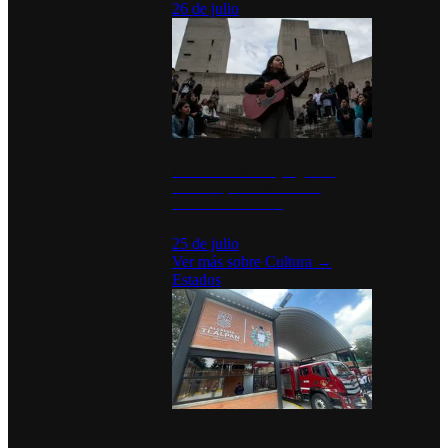
26 de julio
México Canta: Un programa
cultural que transforma la
identidad mexicana
25 de julio
Ver más sobre
Cultura
→
Estados
Diputados de Morena y alcaldesa