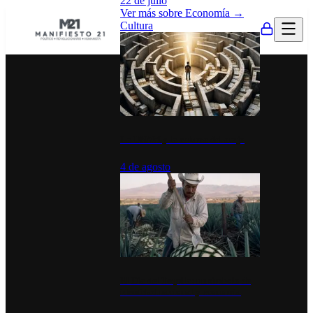
22 de julio
Ver más sobre
Economía
→
Cultura
La UNAM y la cultura del atajo
4 de agosto
El Día del Tequila: un símbolo de
identidad nacional y economía