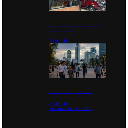
Diputados de Morena y alcaldesa
inauguran estación de bomberos
para los pueblos
28 de julio
La percepción de seguridad en
México y su impacto social
24 de julio
Ver más sobre
Social
→