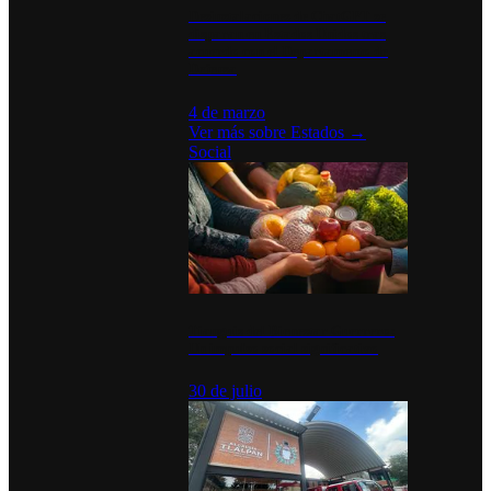
Desinstalaciones de ChatGPT se
disparan en Estados Unidos tras
acuerdo con el Departamento de
Defensa
4 de marzo
Ver más sobre
Estados
→
Social
Tianguis del Bienestar Guerrero:
Un impulso social significativo
30 de julio