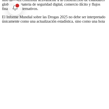
globales en materia de seguridad digital, comercio ilícito y flujos
financieros alternativos.
El Informe Mundial sobre las Drogas 2025 no debe ser interpretado
únicamente como una actualización estadística, sino como una hoja
de ruta para la toma de decisiones estratégicas. Las transformaciones
descritas en el documento no implican una pérdida automática de
capacidad estatal, sino una oportunidad para reconfigurar la
arquitectura institucional en función de nuevas amenazas. La
experiencia acumulada por México en materia de seguridad puede
ser un punto de partida sólido si se acompaña de innovación,
coordinación y un enfoque prospectivo.
Las organizaciones criminales más peligrosas del mundo no son
hoy las que ejercen violencia física, sino las que saben ocultarse
entre plataformas
, fragmentar sus operaciones en redes invisibles y
mover recursos sin dejar rastro. Comprender esta lógica es
fundamental para diseñar políticas públicas que no respondan a un
pasado que ya no existe, sino a un presente que se redefine con cada
línea de código. La seguridad del futuro será digital o será marginal.
Y en esa ecuación, ningún Estado puede darse el lujo de quedarse
atrás.
*
aldo.sanpedro.miron@gmail.com
/ Instagram: aldospm / Facebook:
Aldo San Pedro