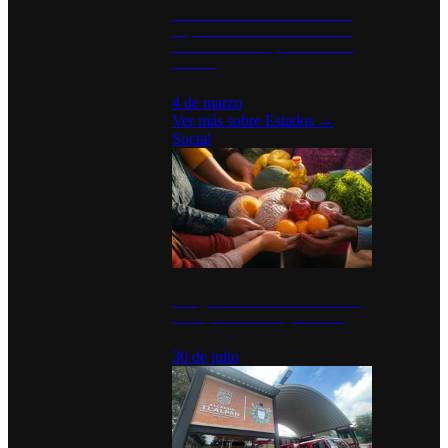
Desinstalaciones de ChatGPT se
disparan en Estados Unidos tras
acuerdo con el Departamento de
Defensa
4 de marzo
Ver más sobre
Estados
→
Social
Tianguis del Bienestar Guerrero:
Un impulso social significativo
30 de julio