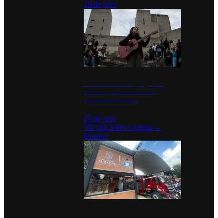
26 de julio
México Canta: Un programa
cultural que transforma la
identidad mexicana
25 de julio
Ver más sobre
Cultura
→
Estados
Diputados de Morena y alcaldesa