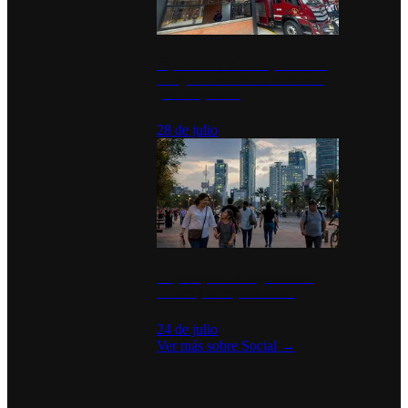
Diputados de Morena y alcaldesa
inauguran estación de bomberos
para los pueblos
28 de julio
La percepción de seguridad en
México y su impacto social
24 de julio
Ver más sobre
Social
→