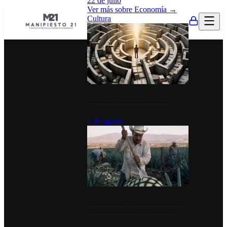
22 de julio
Ver más sobre
Economía
→
Cultura
La UNAM y la cultura del atajo
4 de agosto
El Día del Tequila: un símbolo de
identidad nacional y economía