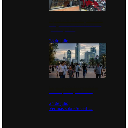
Diputados de Morena y alcaldesa
inauguran estación de bomberos
para los pueblos
28 de julio
La percepción de seguridad en
México y su impacto social
24 de julio
Ver más sobre
Social
→