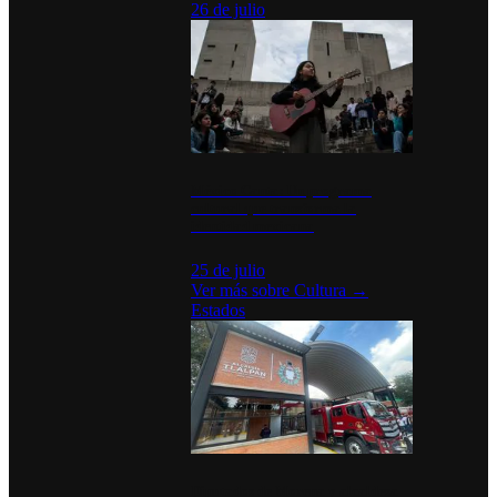
26 de julio
México Canta: Un programa
cultural que transforma la
identidad mexicana
25 de julio
Ver más sobre
Cultura
→
Estados
Diputados de Morena y alcaldesa