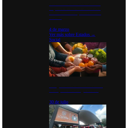
Desinstalaciones de ChatGPT se
disparan en Estados Unidos tras
acuerdo con el Departamento de
Defensa
4 de marzo
Ver más sobre
Estados
→
Social
Tianguis del Bienestar Guerrero:
Un impulso social significativo
30 de julio