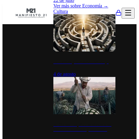
22 de julio
Ver más sobre
Economía
→
Cultura
La UNAM y la cultura del atajo
4 de agosto
El Día del Tequila: un símbolo de
identidad nacional y economía