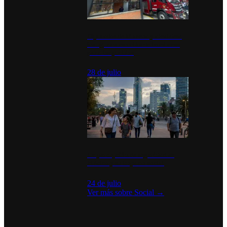
Diputados de Morena y alcaldesa
inauguran estación de bomberos
para los pueblos
28 de julio
La percepción de seguridad en
México y su impacto social
24 de julio
Ver más sobre
Social
→