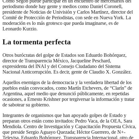
Cómo Segob puede participar en un encuentro de mercenarios del
periodismo donde hay gente y medios como Daniel Coronell,
presidente de Noticias de Univisión y Carlos Martínez, director del
Comité de Protección de Periodistas, con sede en Nueva York. La
moderación es lo más grotesco que pueda imaginarse, es de
Leonardo Kurzio.
La tormenta perfecta
Otros burócratas del golpe de Estados son Eduardo Bohórquez,
director de Transparencia México, Jacqueline Peschard,
expresidenta del INAI y del Consejo Ciudadano del Sistema
Nacional Anticorrupción. Es decir, gente de Claudio X. González.
Aquellos enemigos de la democracia y la verdadera libertad de los
pueblos están convocados, como Martín Etchevers, de “Clarín” de
Argentina, aquel medio que denunció públicamente, en repetidas
ocasiones, a Ernesto Krishner por tergiversar la información y tratar
de sabotear su gobierno.
Integrantes de organismos que han apoyado golpes de Estado y
preparan otros están como invitados: Pedro Vaca, de la OEA, Sara
Mendiola. Centro de Investigación y Capacitación Propuesta Cívica,
que preside Sergio Aguayo Quezada; Héctor Guerrero, de N+-
Televisa, Eduardo Bohórquez. Transparencia Internacional, otro de