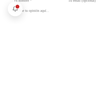
No soy un robot
reCAPTCHA
Privacidad - Condiciones
Enviar Comentario
Te puede interesar
Internacional
Relaciones México Perú: Un Nuevo Horizonte Diplomático