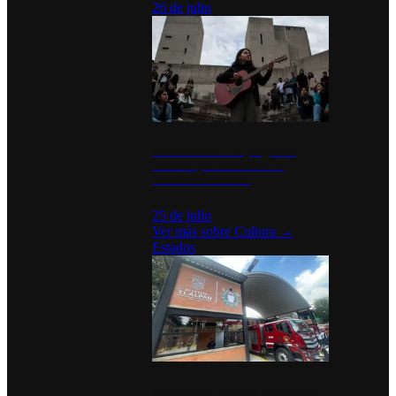
26 de julio
México Canta: Un programa
cultural que transforma la
identidad mexicana
25 de julio
Ver más sobre
Cultura
→
Estados
Diputados de Morena y alcaldesa