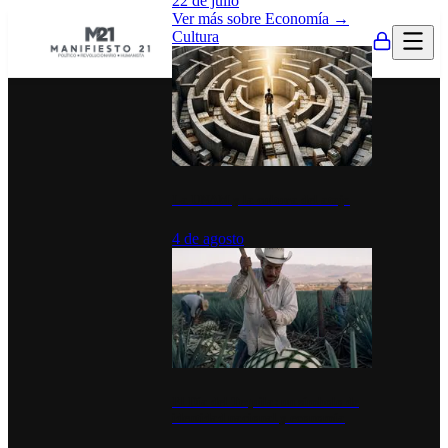
22 de julio
Ver más sobre
Economía
→
Cultura
La UNAM y la cultura del atajo
4 de agosto
El Día del Tequila: un símbolo de
identidad nacional y economía