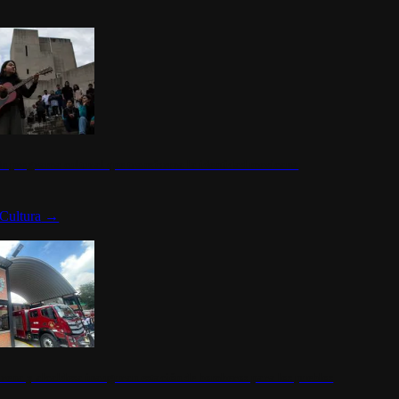
n programa cultural que transforma la identidad mexicana
Cultura
→
rena y alcaldesa inauguran estación de bomberos para los pueblos