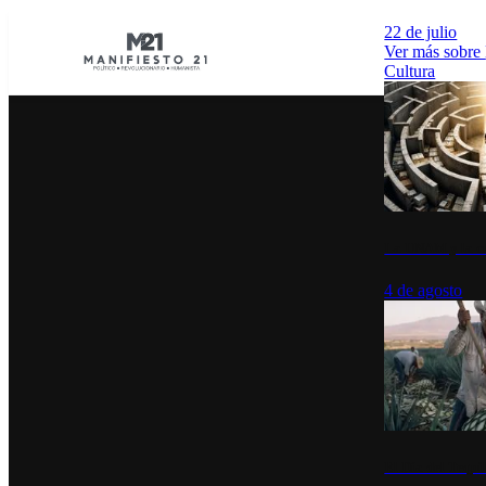
22 de julio
Ver más sobre
Cultura
La UNAM y la cu
4 de agosto
El Día del Tequi