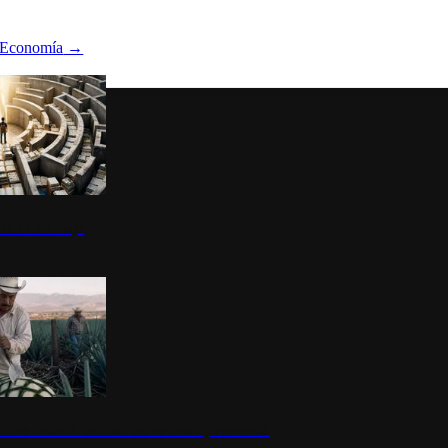
Economía
→
ltura del atajo
la: un símbolo de identidad nacional y economía