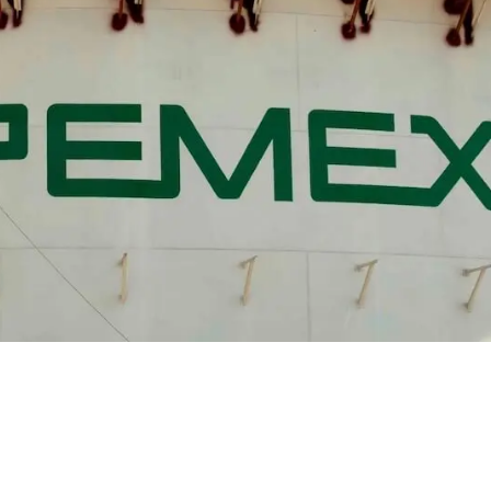
ven a ser del
ta firma leyes
rias