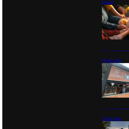
Social
Tianguis del Bie
30 de julio
Diputados de Mo
28 de julio