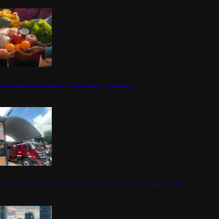
nestar Guerrero: Un impulso social significativo
rena y alcaldesa inauguran estación de bomberos para los pueblos