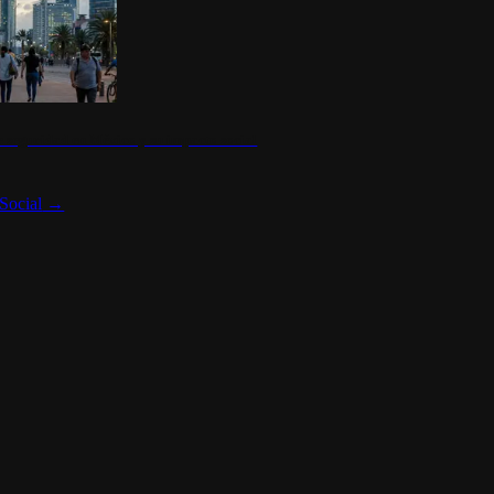
 seguridad en México y su impacto social
Social
→