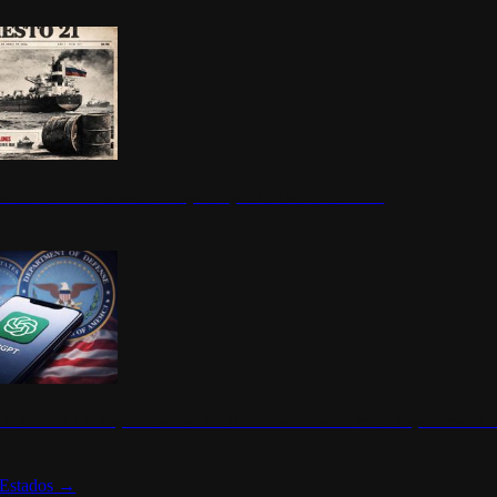
ermite durante un mes la compra de petróleo ruso en tránsito
s de ChatGPT se disparan en Estados Unidos tras acuerdo con el Departamento 
Estados
→