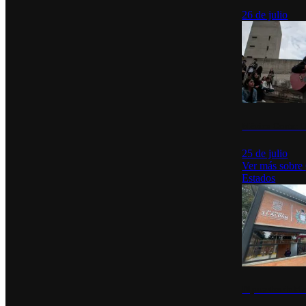
26 de julio
México Canta: U
25 de julio
Ver más sobre
Estados
Diputados de Mo