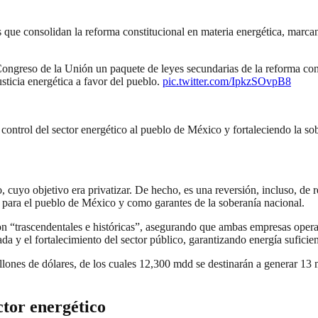
s que consolidan la reforma constitucional en materia energética, marca
ongreso de la Unión un paquete de leyes secundarias de la reforma cons
sticia energética a favor del pueblo.
pic.twitter.com/IpkzSOvpB8
 control del sector energético al pueblo de México y fortaleciendo la so
cuyo objetivo era privatizar. De hecho, es una reversión, incluso, de r
para el pueblo de México y como garantes de la soberanía nacional.
 “trascendentales e históricas”, asegurando que ambas empresas operará
a y el fortalecimiento del sector público, garantizando energía suficient
llones de dólares, de los cuales 12,300 mdd se destinarán a generar 13 
ctor energético