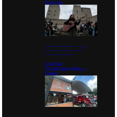
26 de julio
México Canta: Un programa
cultural que transforma la
identidad mexicana
25 de julio
Ver más sobre
Cultura
→
Estados
Diputados de Morena y alcaldesa