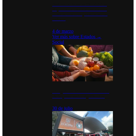
Desinstalaciones de ChatGPT se
disparan en Estados Unidos tras
acuerdo con el Departamento de
Defensa
4 de marzo
Ver más sobre
Estados
→
Social
Tianguis del Bienestar Guerrero:
Un impulso social significativo
30 de julio