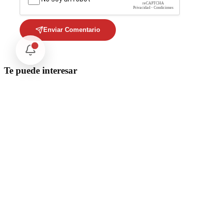
reCAPTCHA
Privacidad - Condiciones
Enviar Comentario
Te puede interesar
Internacional
Relaciones México Perú: Un Nuevo Horizonte Diplomático
Nacional
La detención Ángel Aguirre. Ayotzinapa: Justicia tardía en
México