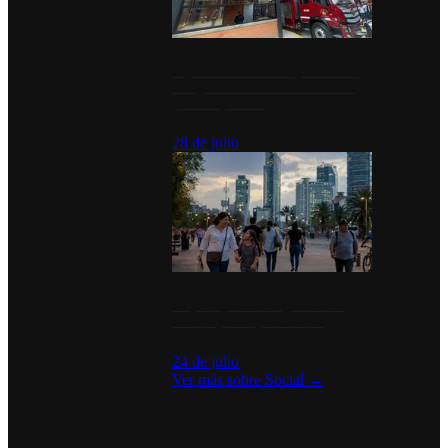
Diputados de Morena y alcaldesa
inauguran estación de bomberos
para los pueblos
28 de julio
La percepción de seguridad en
México y su impacto social
24 de julio
Ver más sobre
Social
→