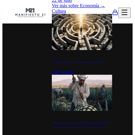
22 de julio
Ver más sobre
Economía
→
Cultura
La UNAM y la cultura del atajo
4 de agosto
El Día del Tequila: un símbolo de
identidad nacional y economía