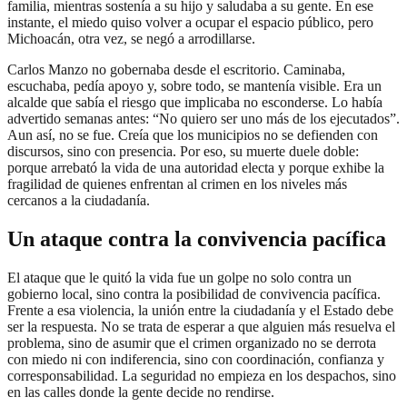
familia, mientras sostenía a su hijo y saludaba a su gente. En ese
instante, el miedo quiso volver a ocupar el espacio público, pero
Michoacán, otra vez, se negó a arrodillarse.
Carlos Manzo no gobernaba desde el escritorio. Caminaba,
escuchaba, pedía apoyo y, sobre todo, se mantenía visible. Era un
alcalde que sabía el riesgo que implicaba no esconderse. Lo había
advertido semanas antes: “No quiero ser uno más de los ejecutados”.
Aun así, no se fue. Creía que los municipios no se defienden con
discursos, sino con presencia. Por eso, su muerte duele doble:
porque arrebató la vida de una autoridad electa y porque exhibe la
fragilidad de quienes enfrentan al crimen en los niveles más
cercanos a la ciudadanía.
Un ataque contra la convivencia pacífica
El ataque que le quitó la vida fue un golpe no solo contra un
gobierno local, sino contra la posibilidad de convivencia pacífica.
Frente a esa violencia, la unión entre la ciudadanía y el Estado debe
ser la respuesta. No se trata de esperar a que alguien más resuelva el
problema, sino de asumir que el crimen organizado no se derrota
con miedo ni con indiferencia, sino con coordinación, confianza y
corresponsabilidad. La seguridad no empieza en los despachos, sino
en las calles donde la gente decide no rendirse.