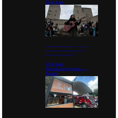
26 de julio
México Canta: Un programa
cultural que transforma la
identidad mexicana
25 de julio
Ver más sobre
Cultura
→
Estados
Diputados de Morena y alcaldesa