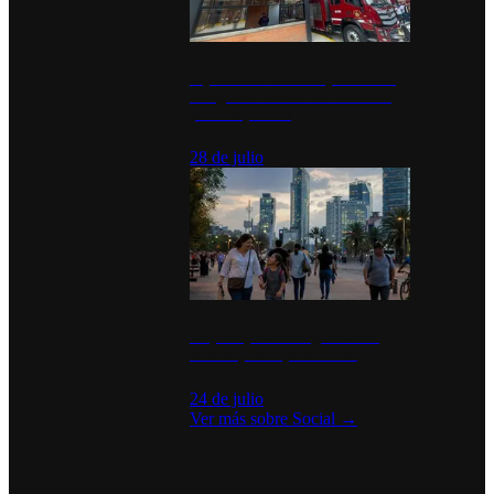
Diputados de Morena y alcaldesa
inauguran estación de bomberos
para los pueblos
28 de julio
La percepción de seguridad en
México y su impacto social
24 de julio
Ver más sobre
Social
→