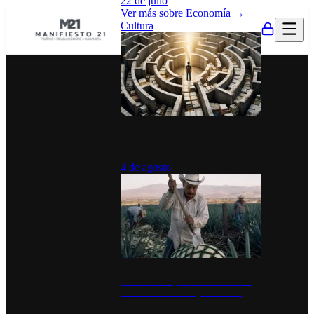
22 de julio
Ver más sobre
Economía
→
Cultura
La UNAM y la cultura del atajo
4 de agosto
El Día del Tequila: un símbolo de
identidad nacional y economía