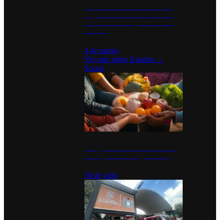
Desinstalaciones de ChatGPT se
disparan en Estados Unidos tras
acuerdo con el Departamento de
Defensa
4 de marzo
Ver más sobre
Estados
→
Social
Tianguis del Bienestar Guerrero:
Un impulso social significativo
30 de julio