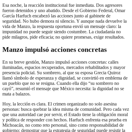
Esa noche, la reacción institucional fue inmediata. Dos agresores
fueron detenidos y uno abatido. Desde el Gobierno Federal, Omar
García Harfuch encabezó las acciones junto al gabinete de
seguridad. No hubo demora ni silencio. Y aunque nada devuelve la
vida de Manzo, la respuesta oportuna envió un mensaje claro: la
impunidad no puede seguir siendo costumbre. La ciudadanía no
pide milagros, pide eficacia; no quiere promesas, exige resultados.
Manzo impulsó acciones concretas
En su breve gestión, Manzo impulsó acciones concretas: calles
iluminadas, espacios recuperados, mercados rehabilitados y mayor
presencia policial. Su sombrero, al que su esposa Grecia Quiroz
llamó símbolo de esperanza y dignidad, se convirtió en emblema de
un pueblo que no se resigna. Cuando ella dijo “su sombrero no
cayó”, resumió el mensaje que México necesita: la dignidad no se
mata a balazos.
Hoy, la lección es clara. El crimen organizado no solo asesina
personas: busca quebrar la idea misma de comunidad. Pero cada vez
que una autoridad cae por servir, el Estado tiene la obligación moral
y política de responder con hechos. Harfuch enfrenta esa prueba en
Michoacán, no como reto personal, sino como responsabilidad de
gobierno: demostrar que la estrategia de seguridad puede resistir la