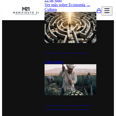
22 de julio
Ver más sobre
Economía
→
Cultura
La UNAM y la cultura del atajo
4 de agosto
El Día del Tequila: un símbolo de
identidad nacional y economía