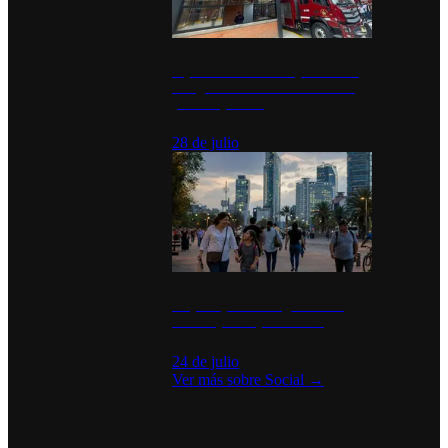
Diputados de Morena y alcaldesa
inauguran estación de bomberos
para los pueblos
28 de julio
La percepción de seguridad en
México y su impacto social
24 de julio
Ver más sobre
Social
→