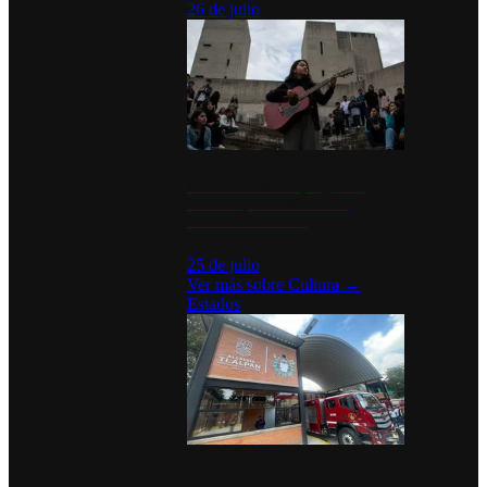
26 de julio
México Canta: Un programa
cultural que transforma la
identidad mexicana
25 de julio
Ver más sobre
Cultura
→
Estados
Diputados de Morena y alcaldesa