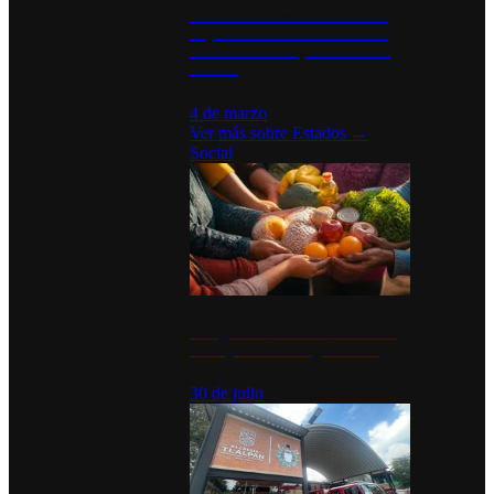
Desinstalaciones de ChatGPT se
disparan en Estados Unidos tras
acuerdo con el Departamento de
Defensa
4 de marzo
Ver más sobre
Estados
→
Social
Tianguis del Bienestar Guerrero:
Un impulso social significativo
30 de julio