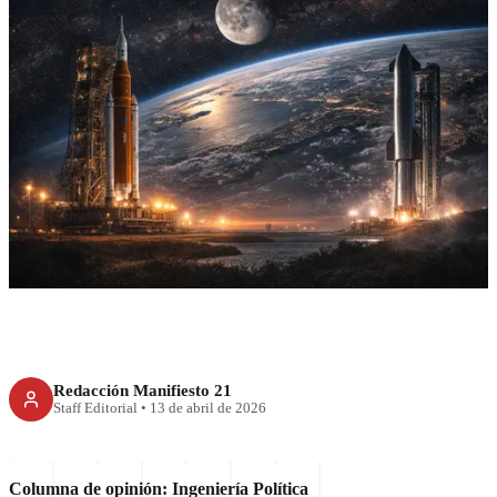
RECIENTE
Artemis II y SpaceX: quién
llevó a la humanidad a la
Luna… y quién controlará lo
que sigue
Redacción Manifiesto 21
Staff Editorial
•
13 de abril de 2026
Columna de opinión: Ingeniería Política