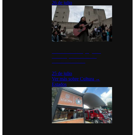
26 de julio
México Canta: Un programa
cultural que transforma la
identidad mexicana
25 de julio
Ver más sobre
Cultura
→
Estados
Diputados de Morena y alcaldesa