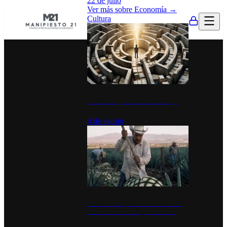
22 de julio
Ver más sobre
Economía
→
Cultura
La UNAM y la cultura del atajo
4 de agosto
El Día del Tequila: un símbolo de
identidad nacional y economía