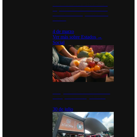
Desinstalaciones de ChatGPT se
disparan en Estados Unidos tras
acuerdo con el Departamento de
Defensa
4 de marzo
Ver más sobre
Estados
→
Social
Tianguis del Bienestar Guerrero:
Un impulso social significativo
30 de julio