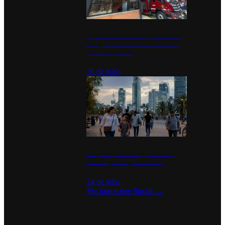
Diputados de Morena y alcaldesa
inauguran estación de bomberos
para los pueblos
28 de julio
La percepción de seguridad en
México y su impacto social
24 de julio
Ver más sobre
Social
→