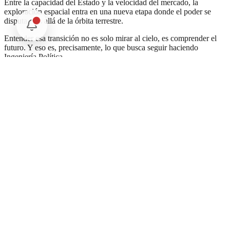
Entre la capacidad del Estado y la velocidad del mercado, la
exploración espacial entra en una nueva etapa donde el poder se
disputa más allá de la órbita terrestre.
Entender esa transición no es solo mirar al cielo, es comprender el
futuro. Y eso es, precisamente, lo que busca seguir haciendo
Ingeniería Política.
aldo.sanpedro.miron@gmail.com
X: @a_snpedro
Instagram: aldospm
Facebook: Aldo San Pedro
Comentarios
Cargando comentarios...