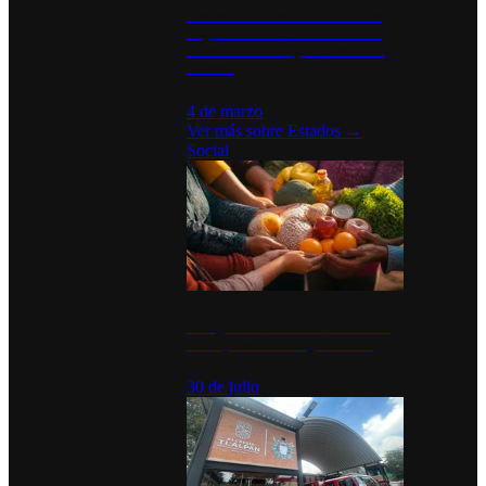
Desinstalaciones de ChatGPT se
disparan en Estados Unidos tras
acuerdo con el Departamento de
Defensa
4 de marzo
Ver más sobre
Estados
→
Social
Tianguis del Bienestar Guerrero:
Un impulso social significativo
30 de julio