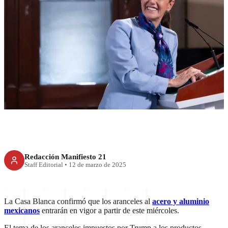
RECIENTE
Aranceles al acero y aluminio:
Sheinbaum definirá acciones
en abril
Redacción Manifiesto 21
Staff Editorial
•
12 de marzo de 2025
La Casa Blanca confirmó que los aranceles al
acero y aluminio
mexicanos
entrarán en vigor a partir de este miércoles.
El tema de los aranceles impuestos por Trump a los productos