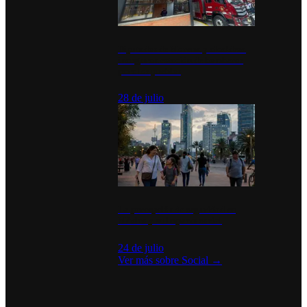
Diputados de Morena y alcaldesa
inauguran estación de bomberos
para los pueblos
28 de julio
La percepción de seguridad en
México y su impacto social
24 de julio
Ver más sobre
Social
→