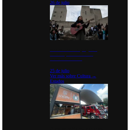
26 de julio
México Canta: Un programa
cultural que transforma la
identidad mexicana
25 de julio
Ver más sobre
Cultura
→
Estados
Diputados de Morena y alcaldesa