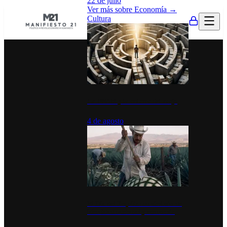
22 de julio
Ver más sobre
Economía
→
Cultura
La UNAM y la cultura del atajo
4 de agosto
El Día del Tequila: un símbolo de
identidad nacional y economía