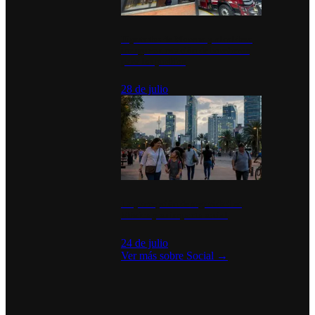
Diputados de Morena y alcaldesa
inauguran estación de bomberos
para los pueblos
28 de julio
La percepción de seguridad en
México y su impacto social
24 de julio
Ver más sobre
Social
→