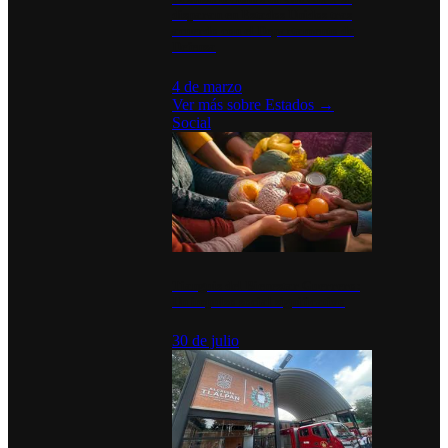
disparan en Estados Unidos tras
acuerdo con el Departamento de
Defensa
4 de marzo
Ver más sobre
Estados
→
Social
Tianguis del Bienestar Guerrero:
Un impulso social significativo
30 de julio