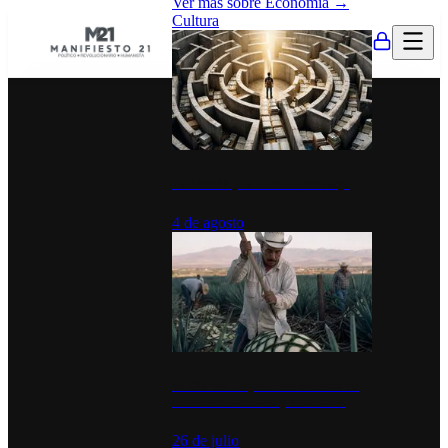
Ver más sobre
Economía
→
Cultura
La UNAM y la cultura del atajo
4 de agosto
El Día del Tequila: un símbolo de
identidad nacional y economía
26 de julio