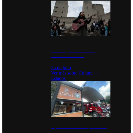
México Canta: Un programa
cultural que transforma la
identidad mexicana
25 de julio
Ver más sobre
Cultura
→
Estados
Diputados de Morena y alcaldesa
inauguran estación de bomberos