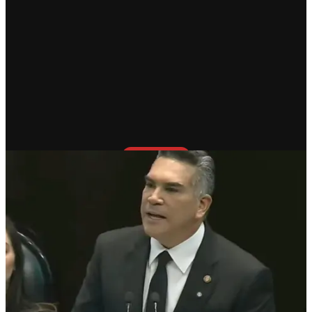
RECIENTE
Alito Moreno arremete contra
la reforma electoral de Morena
y la califica como “Ley
Maduro”