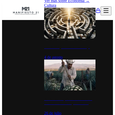
Ver más sobre
Economía
→
Cultura
La UNAM y la cultura del atajo
4 de agosto
El Día del Tequila: un símbolo de
identidad nacional y economía
26 de julio