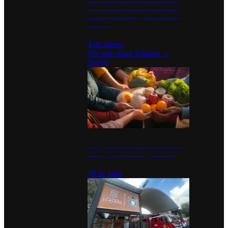
disparan en Estados Unidos tras
acuerdo con el Departamento de
Defensa
4 de marzo
Ver más sobre
Estados
→
Social
Tianguis del Bienestar Guerrero:
Un impulso social significativo
30 de julio