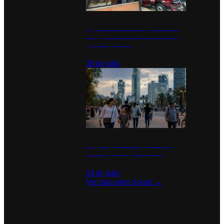
Diputados de Morena y alcaldesa
inauguran estación de bomberos
para los pueblos
28 de julio
La percepción de seguridad en
México y su impacto social
24 de julio
Ver más sobre
Social
→