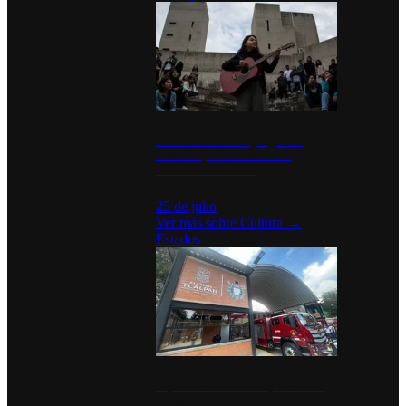
México Canta: Un programa
cultural que transforma la
identidad mexicana
25 de julio
Ver más sobre
Cultura
→
Estados
Diputados de Morena y alcaldesa
inauguran estación de bomberos