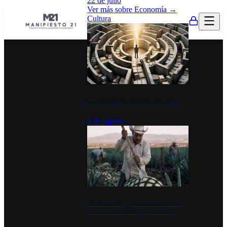
22 de julio
Ver más sobre
Economía
→
Cultura
La UNAM y la cultura del atajo
4 de agosto
El Día del Tequila: un símbolo de
identidad nacional y economía