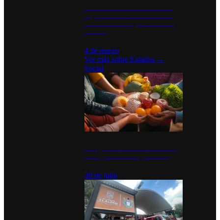
Desinstalaciones de ChatGPT se
disparan en Estados Unidos tras
acuerdo con el Departamento de
Defensa
4 de marzo
Ver más sobre
Estados
→
Social
Tianguis del Bienestar Guerrero:
Un impulso social significativo
30 de julio