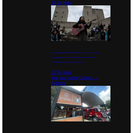
26 de julio
México Canta: Un programa
cultural que transforma la
identidad mexicana
25 de julio
Ver más sobre
Cultura
→
Estados
Diputados de Morena y alcaldesa