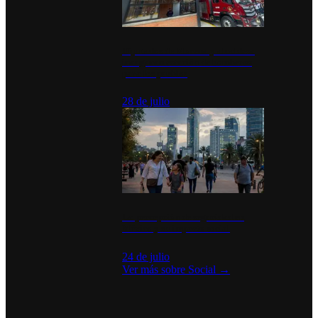
Diputados de Morena y alcaldesa
inauguran estación de bomberos
para los pueblos
28 de julio
La percepción de seguridad en
México y su impacto social
24 de julio
Ver más sobre
Social
→