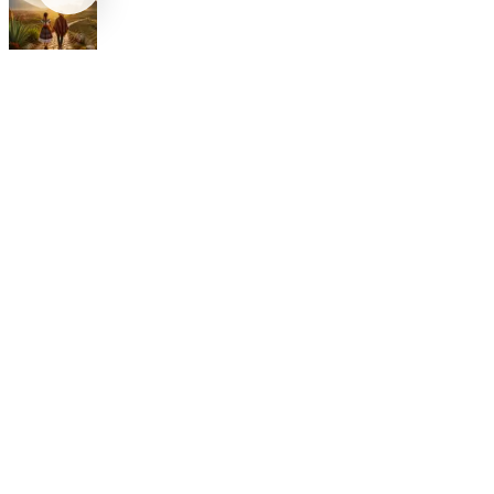
Internacional
Relaciones México Perú: Un Nuevo Horizonte Diplomático
Nacional
La detención Ángel Aguirre. Ayotzinapa: Justicia tardía en
México
Internacional
SpaceX Luna 2026: Implicaciones para la Exploración Espacial