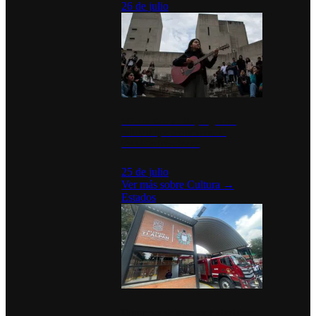
26 de julio
México Canta: Un programa
cultural que transforma la
identidad mexicana
25 de julio
Ver más sobre
Cultura
→
Estados
Diputados de Morena y alcaldesa