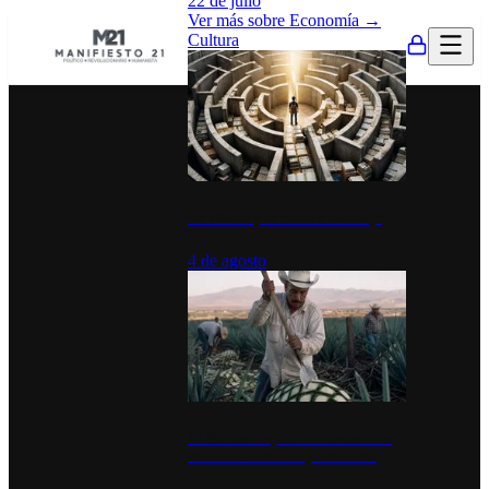
22 de julio
Ver más sobre
Economía
→
Cultura
La UNAM y la cultura del atajo
4 de agosto
El Día del Tequila: un símbolo de
identidad nacional y economía