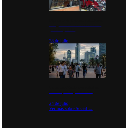
Diputados de Morena y alcaldesa
inauguran estación de bomberos
para los pueblos
28 de julio
La percepción de seguridad en
México y su impacto social
24 de julio
Ver más sobre
Social
→