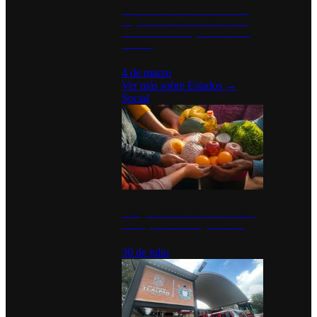
Desinstalaciones de ChatGPT se
disparan en Estados Unidos tras
acuerdo con el Departamento de
Defensa
4 de marzo
Ver más sobre
Estados
→
Social
Tianguis del Bienestar Guerrero:
Un impulso social significativo
30 de julio