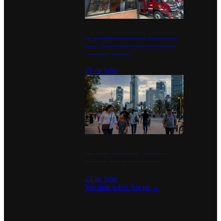
Diputados de Morena y alcaldesa
inauguran estación de bomberos
para los pueblos
28 de julio
La percepción de seguridad en
México y su impacto social
24 de julio
Ver más sobre
Social
→