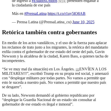
de ingreso a
#EstadosUnidos
🇺🇸 pretenden engañar a
la ciudadanía de ese país
Más en
#PrensaLatina
https://t.co/r1uy5lO8AB
— Prensa Latina (@PrensaLatina_cu)
June 10, 2025
Retórica también contra gobernantes
En medio de los actos vandálicos, y el uso de la fuerza para aplacar
los reclamos de trato justo a los migrantes, la retórica del mandatario
enfila contra el gobernador de ese estado del oeste del país, Gavin
Newsom y la alcaldesa de la ciudad, Karen Bass, a quienes tacha de
incompetentes.
“Se ve muy mal (la situación) en Los Ángeles. ¡¡¡ENVÍEN A LOS
MILITARES!!!”, escribió Trump en su propia red social, y amenazó
con “desplegar militares por todas partes. No vamos a permitir que
esto le suceda a nuestro país. No vamos a permitir que nuestro país
se desgarre”.
De su lado, Newsom demandó al gobierno republicano por
“desplegar la Guardia Nacional de un estado sin consultar al
gobernador de ese estado es ilegal e inmoral”.