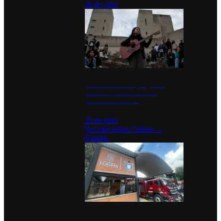
26 de julio
México Canta: Un programa
cultural que transforma la
identidad mexicana
25 de julio
Ver más sobre
Cultura
→
Estados
Diputados de Morena y alcaldesa