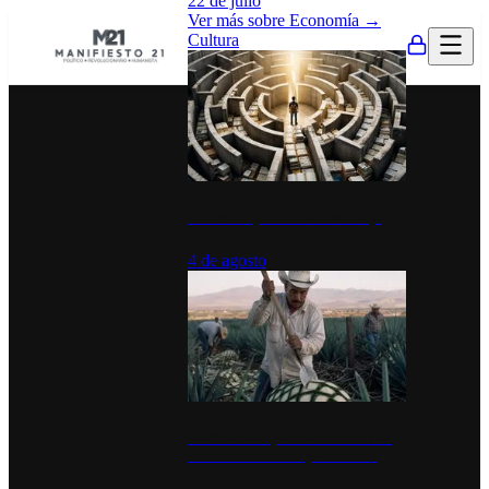
22 de julio
Ver más sobre
Economía
→
Cultura
La UNAM y la cultura del atajo
4 de agosto
El Día del Tequila: un símbolo de
identidad nacional y economía