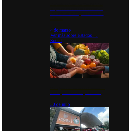
Desinstalaciones de ChatGPT se
disparan en Estados Unidos tras
acuerdo con el Departamento de
Defensa
4 de marzo
Ver más sobre
Estados
→
Social
Tianguis del Bienestar Guerrero:
Un impulso social significativo
30 de julio