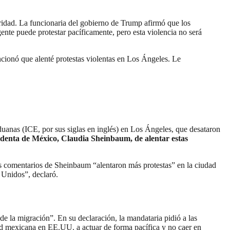
ridad. La funcionaria del gobierno de Trump afirmó que los
ente puede protestar pacíficamente, pero esta violencia no será
ionó que alenté protestas violentas en Los Ángeles. Le
duanas (ICE, por sus siglas en inglés) en Los Ángeles, que desataron
sidenta de México, Claudia Sheinbaum, de alentar estas
s comentarios de Sheinbaum “alentaron más protestas” en la ciudad
s Unidos”, declaró.
e la migración”. En su declaración, la mandataria pidió a las
ad mexicana en EE.UU. a actuar de forma pacífica y no caer en