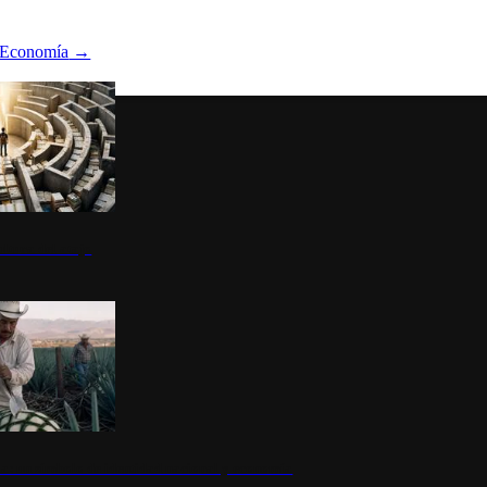
Economía
→
ltura del atajo
la: un símbolo de identidad nacional y economía