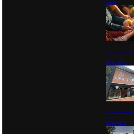
Social
Tianguis del Bie
30 de julio
Diputados de Mo
28 de julio