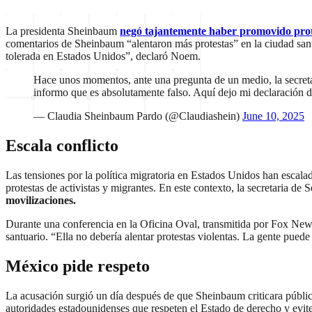
La presidenta Sheinbaum
negó tajantemente haber promovido prot
comentarios de Sheinbaum “alentaron más protestas” en la ciudad santu
tolerada en Estados Unidos”, declaró Noem.
Hace unos momentos, ante una pregunta de un medio, la secreta
informo que es absolutamente falso. Aquí dejo mi declaración
— Claudia Sheinbaum Pardo (@Claudiashein)
June 10, 2025
Escala conflicto
Las tensiones por la política migratoria en Estados Unidos han escala
protestas de activistas y migrantes. En este contexto, la secretaria 
movilizaciones.
Durante una conferencia en la Oficina Oval, transmitida por Fox New
santuario. “Ella no debería alentar protestas violentas. La gente puede
México pide respeto
La acusación surgió un día después de que Sheinbaum criticara pública
autoridades estadounidenses que respeten el Estado de derecho y evit