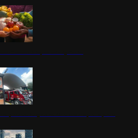
nestar Guerrero: Un impulso social significativo
rena y alcaldesa inauguran estación de bomberos para los pueblos