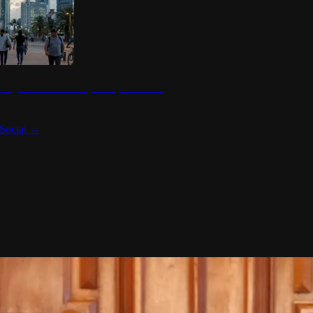
 seguridad en México y su impacto social
Social
→