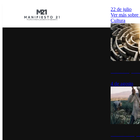
22 de julio
Ver más sobre
Cultura
La UNAM y la cu
4 de agosto
El Día del Tequi