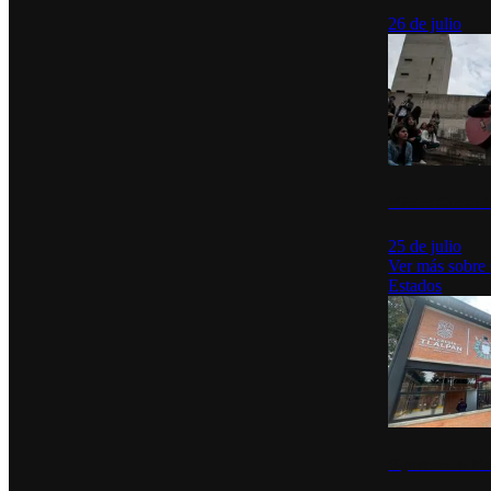
26 de julio
México Canta: U
25 de julio
Ver más sobre
Estados
Diputados de Mo