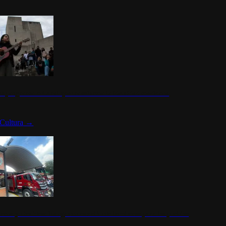
n programa cultural que transforma la identidad mexicana
Cultura
→
rena y alcaldesa inauguran estación de bomberos para los pueblos