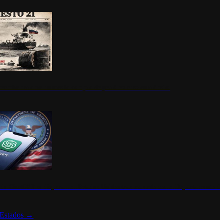
ermite durante un mes la compra de petróleo ruso en tránsito
s de ChatGPT se disparan en Estados Unidos tras acuerdo con el Departamento 
Estados
→