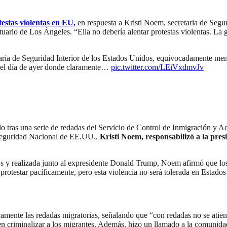
estas violentas en EU,
en respuesta a Kristi Noem, secretaria de Segu
ario de Los Ángeles. “Ella no debería alentar protestas violentas. La g
ria de Seguridad Interior de los Estados Unidos, equivocadamente menc
 del día de ayer donde claramente…
pic.twitter.com/LEiVxdmvJv
do tras una serie de redadas del Servicio de Control de Inmigración y A
de Seguridad Nacional de EE.UU.,
Kristi Noem, responsabilizó a la pre
s y realizada junto al expresidente Donald Trump, Noem afirmó que lo
 protestar pacíficamente, pero esta violencia no será tolerada en Estado
mente las redadas migratorias, señalando que “con redadas no se atiend
en criminalizar a los migrantes. Además, hizo un llamado a la comunid