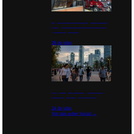
Diputados de Morena y alcaldesa
inauguran estación de bomberos
para los pueblos
28 de julio
La percepción de seguridad en
México y su impacto social
24 de julio
Ver más sobre
Social
→