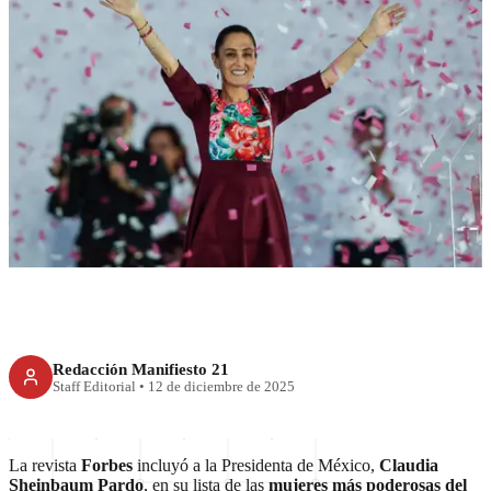
UNCATEGORIZED
Forbes coloca a Claudia
Sheinbaum entre las cinco
mujeres más poderosas del
mundo en 2025
Redacción Manifiesto 21
Staff Editorial
•
12 de diciembre de 2025
La revista
Forbes
incluyó a la Presidenta de México,
Claudia
Sheinbaum Pardo
, en su lista de las
mujeres más poderosas del