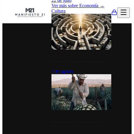
22 de julio
Ver más sobre
Economía
→
Cultura
La UNAM y la cultura del atajo
4 de agosto
El Día del Tequila: un símbolo de
identidad nacional y economía