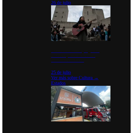
26 de julio
México Canta: Un programa
cultural que transforma la
identidad mexicana
25 de julio
Ver más sobre
Cultura
→
Estados
Diputados de Morena y alcaldesa