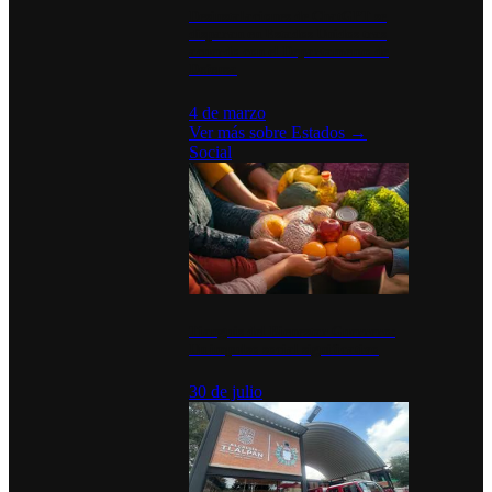
Desinstalaciones de ChatGPT se
disparan en Estados Unidos tras
acuerdo con el Departamento de
Defensa
4 de marzo
Ver más sobre
Estados
→
Social
Tianguis del Bienestar Guerrero:
Un impulso social significativo
30 de julio