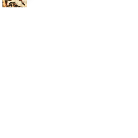
Opinión
Postigo: Las marionetas de Trump y la censura
Nuestras Plumas
Análisis libre e investigación profunda por nuestros
expertos periodísticos.
Conoce a
Redacción
Apoya el Periodismo Libre e Independiente. Únete hoy a nuestra
comunidad.
Respaldar Proyecto