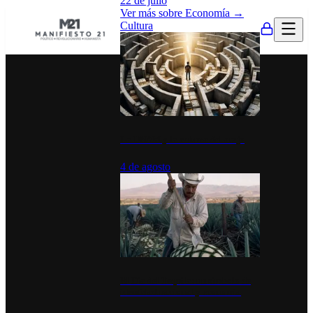
22 de julio
Ver más sobre
Economía
→
Cultura
La UNAM y la cultura del atajo
4 de agosto
El Día del Tequila: un símbolo de
identidad nacional y economía