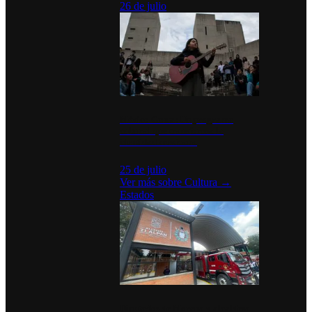
26 de julio
México Canta: Un programa
cultural que transforma la
identidad mexicana
25 de julio
Ver más sobre
Cultura
→
Estados
Diputados de Morena y alcaldesa