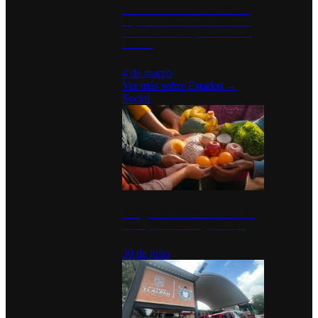
Desinstalaciones de ChatGPT se
disparan en Estados Unidos tras
acuerdo con el Departamento de
Defensa
4 de marzo
Ver más sobre
Estados
→
Social
Tianguis del Bienestar Guerrero:
Un impulso social significativo
30 de julio