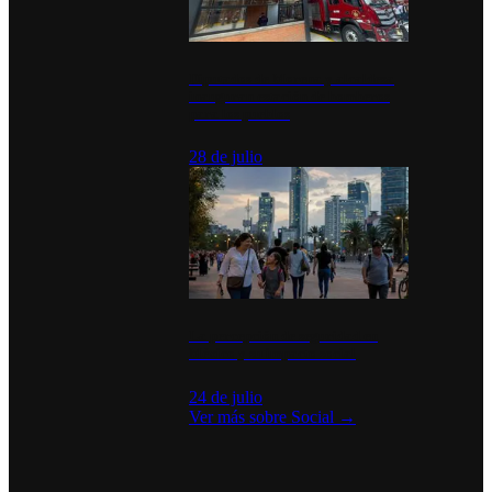
Diputados de Morena y alcaldesa
inauguran estación de bomberos
para los pueblos
28 de julio
La percepción de seguridad en
México y su impacto social
24 de julio
Ver más sobre
Social
→