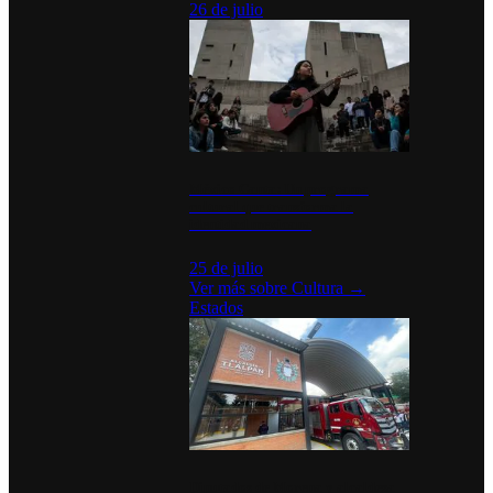
26 de julio
México Canta: Un programa
cultural que transforma la
identidad mexicana
25 de julio
Ver más sobre
Cultura
→
Estados
Diputados de Morena y alcaldesa