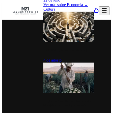
22 de julio
Ver más sobre
Economía
→
Cultura
La UNAM y la cultura del atajo
4 de agosto
El Día del Tequila: un símbolo de
identidad nacional y economía