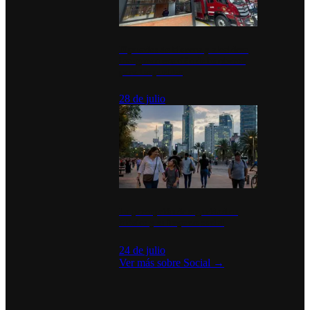
Diputados de Morena y alcaldesa
inauguran estación de bomberos
para los pueblos
28 de julio
La percepción de seguridad en
México y su impacto social
24 de julio
Ver más sobre
Social
→