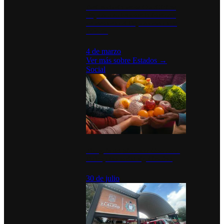
Desinstalaciones de ChatGPT se
disparan en Estados Unidos tras
acuerdo con el Departamento de
Defensa
4 de marzo
Ver más sobre
Estados
→
Social
Tianguis del Bienestar Guerrero:
Un impulso social significativo
30 de julio