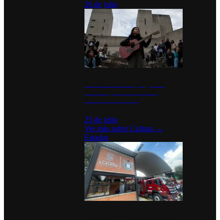
26 de julio
México Canta: Un programa
cultural que transforma la
identidad mexicana
25 de julio
Ver más sobre
Cultura
→
Estados
Diputados de Morena y alcaldesa