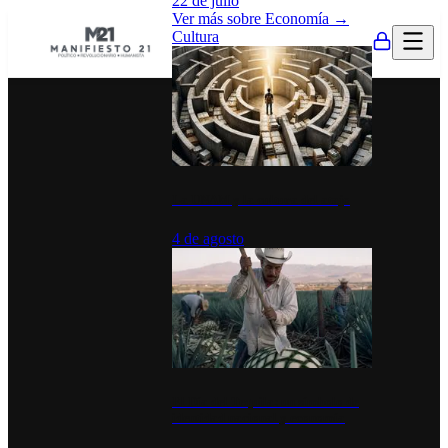
22 de julio
Ver más sobre
Economía
→
Cultura
La UNAM y la cultura del atajo
4 de agosto
El Día del Tequila: un símbolo de
identidad nacional y economía