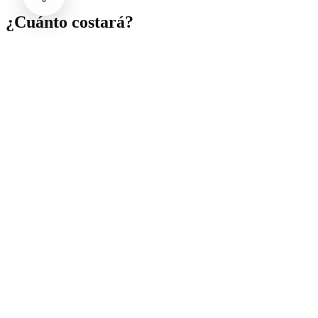
¿Cuánto costará?
Detalló que dichas unidades tendrán un precio estimado de entre 90
y 150 mil pesos dependiendo del modelo a través de planes de
financiamientos justos para que la movilidad eléctrica esté al alcance
de todos los mexicanos y mexicanas.
Comentarios
Cargando comentarios...
Deja tu comentario