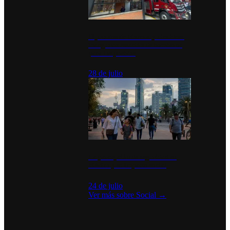
Diputados de Morena y alcaldesa
inauguran estación de bomberos
para los pueblos
28 de julio
La percepción de seguridad en
México y su impacto social
24 de julio
Ver más sobre
Social
→