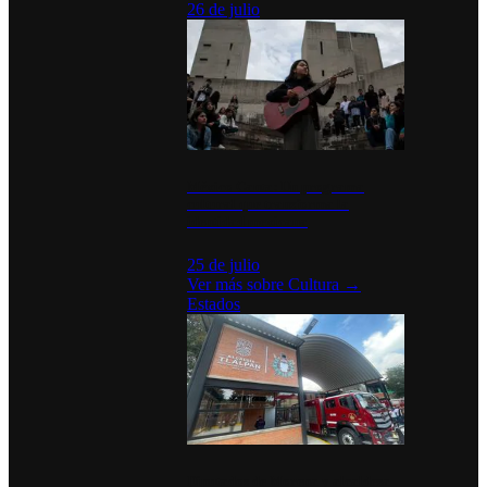
26 de julio
México Canta: Un programa
cultural que transforma la
identidad mexicana
25 de julio
Ver más sobre
Cultura
→
Estados
Diputados de Morena y alcaldesa