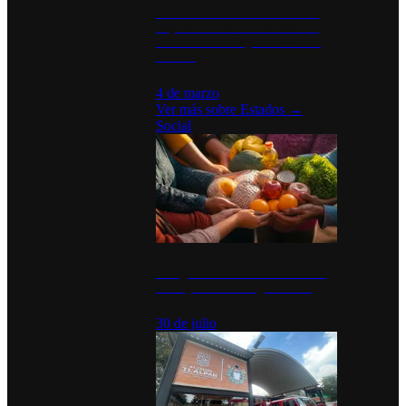
Desinstalaciones de ChatGPT se
disparan en Estados Unidos tras
acuerdo con el Departamento de
Defensa
4 de marzo
Ver más sobre
Estados
→
Social
Tianguis del Bienestar Guerrero:
Un impulso social significativo
30 de julio