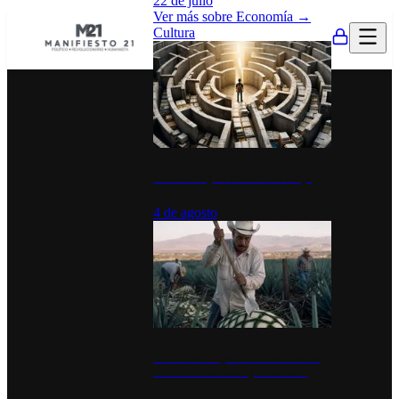
22 de julio
Ver más sobre
Economía
→
Cultura
La UNAM y la cultura del atajo
4 de agosto
El Día del Tequila: un símbolo de
identidad nacional y economía