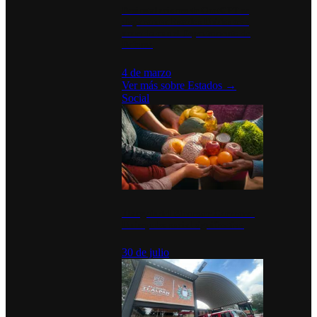
Desinstalaciones de ChatGPT se
disparan en Estados Unidos tras
acuerdo con el Departamento de
Defensa
4 de marzo
Ver más sobre
Estados
→
Social
Tianguis del Bienestar Guerrero:
Un impulso social significativo
30 de julio