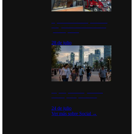
Diputados de Morena y alcaldesa
inauguran estación de bomberos
para los pueblos
28 de julio
La percepción de seguridad en
México y su impacto social
24 de julio
Ver más sobre
Social
→