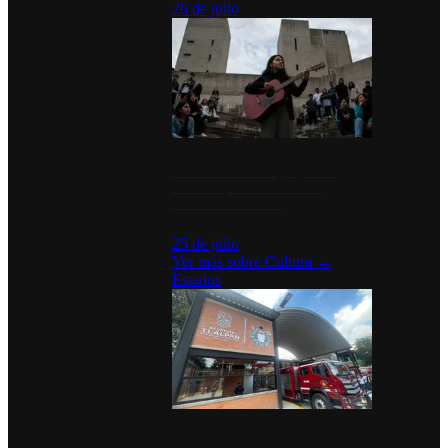
26 de julio
México Canta: Un programa
cultural que transforma la
identidad mexicana
25 de julio
Ver más sobre
Cultura
→
Estados
Diputados de Morena y alcaldesa