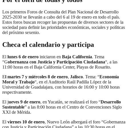
Los primeros Foros de Consulta del Plan Nacional de Desarrollo
2025-2030 se llevarán a cabo del 6 al 19 de enero en todo el país.
Estos foros buscan recoger las propuestas de diversos sectores de la
sociedad para definir las prioridades económicas, sociales y políticas
del próximo sexenio.
Checa el calendario y participa
El
lunes 6 de enero
iniciaron en
Baja California
. Tema
“G
obernanza con Justicia y Participación Ciudadana
“, a las
11:00 horas en el Baja California Center, Playas de Rosarito.
E
l martes 7 y miércoles 8 de enero
,
Jalisco
. Tema: “
Economía
Moral y Trabajo
“, en el Auditorio Raúl Padilla López de la
Universidad de Guadalajara, con horarios de 16:00 y 10:00 horas
respectivamente.
El j
ueves 9 de enero
, en Yucatán, se realizará el foro “
Desarrollo
Sustentable
” a las 8:00 horas en el Centro de Convenciones Siglo
XXI de Mérida.
El
viernes 10 de enero
, Nuevo León albergará el foro “Gobernanza
con Justicia y Participación Ciudadana” a las 10:30 horas en el