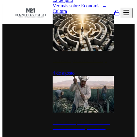
22 de julio
Ver más sobre
Economía
→
Cultura
La UNAM y la cultura del atajo
4 de agosto
El Día del Tequila: un símbolo de
identidad nacional y economía