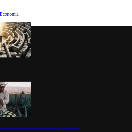
Economía
→
ltura del atajo
la: un símbolo de identidad nacional y economía