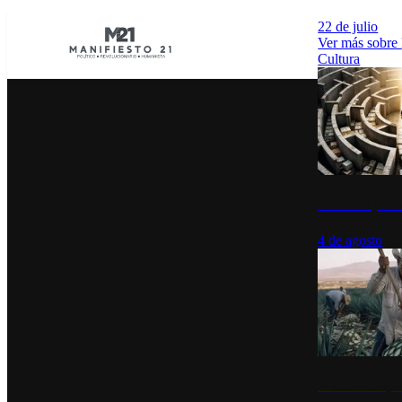
22 de julio
Ver más sobre
Cultura
La UNAM y la cu
4 de agosto
El Día del Tequi