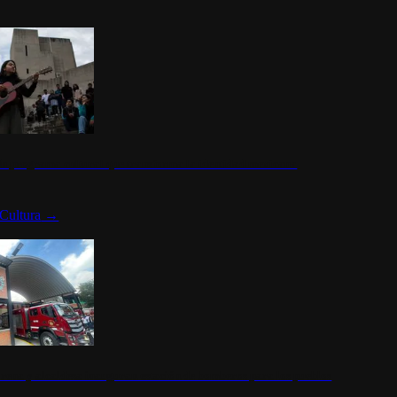
n programa cultural que transforma la identidad mexicana
Cultura
→
rena y alcaldesa inauguran estación de bomberos para los pueblos