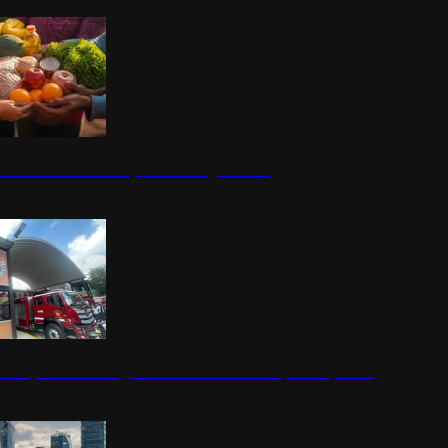
nestar Guerrero: Un impulso social significativo
rena y alcaldesa inauguran estación de bomberos para los pueblos