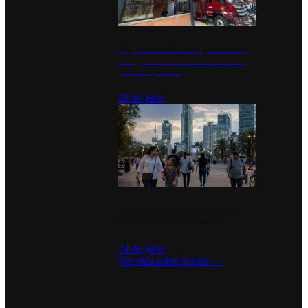
Diputados de Morena y alcaldesa
inauguran estación de bomberos
para los pueblos
28 de julio
La percepción de seguridad en
México y su impacto social
24 de julio
Ver más sobre
Social
→