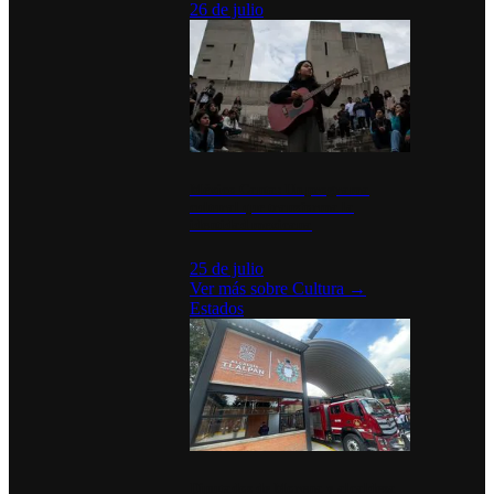
26 de julio
México Canta: Un programa
cultural que transforma la
identidad mexicana
25 de julio
Ver más sobre
Cultura
→
Estados
Diputados de Morena y alcaldesa