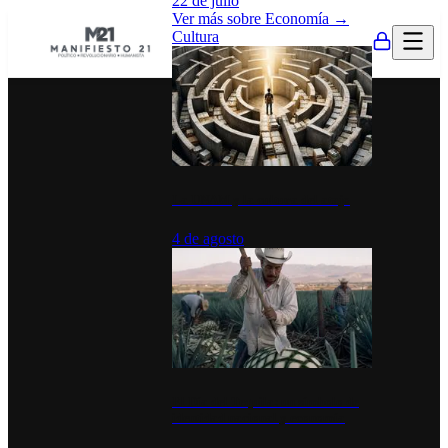
22 de julio
Ver más sobre
Economía
→
Cultura
La UNAM y la cultura del atajo
4 de agosto
El Día del Tequila: un símbolo de
identidad nacional y economía