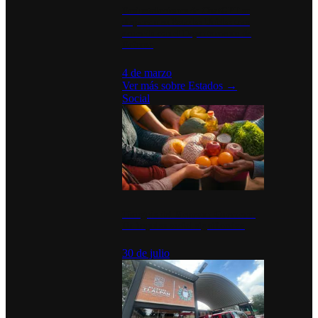
Desinstalaciones de ChatGPT se
disparan en Estados Unidos tras
acuerdo con el Departamento de
Defensa
4 de marzo
Ver más sobre
Estados
→
Social
Tianguis del Bienestar Guerrero:
Un impulso social significativo
30 de julio