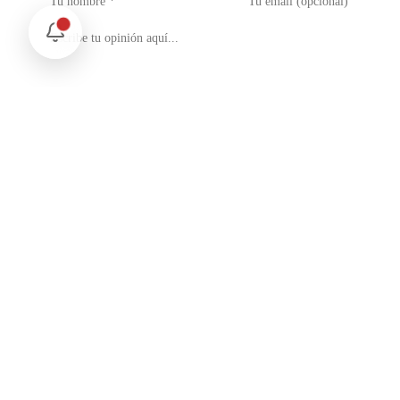
No soy un robot
reCAPTCHA
Privacidad - Condiciones
Enviar Comentario
Te puede interesar
Internacional
SpaceX Luna 2026: Implicaciones para la Exploración Espacial