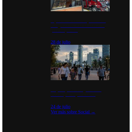
Diputados de Morena y alcaldesa
inauguran estación de bomberos
para los pueblos
28 de julio
La percepción de seguridad en
México y su impacto social
24 de julio
Ver más sobre
Social
→