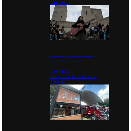
26 de julio
México Canta: Un programa
cultural que transforma la
identidad mexicana
25 de julio
Ver más sobre
Cultura
→
Estados
Diputados de Morena y alcaldesa