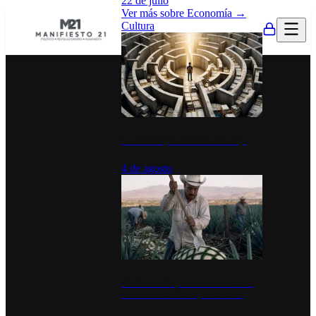
22 de julio
Ver más sobre
Economía
→
Cultura
La UNAM y la cultura del atajo
4 de agosto
El Día del Tequila: un símbolo de
identidad nacional y economía