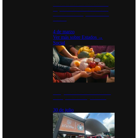
Desinstalaciones de ChatGPT se
disparan en Estados Unidos tras
acuerdo con el Departamento de
Defensa
4 de marzo
Ver más sobre
Estados
→
Social
Tianguis del Bienestar Guerrero:
Un impulso social significativo
30 de julio