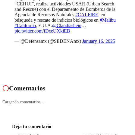
“CEHUI”, realiza actividades USAR (Urban Search
and Rescue) con el Departamento de Bomberos de la
Agencia de Recursos Naturales
#CALFIRE
, en
búsqueda y rescate de indicios biológicos en
#Malibu
#California
, E.U.A.
@Claudiashein
…
pic.twitter.com/fDceUXkiEB
— @Defensamx (@SEDENAmx)
January 16, 2025
Comentarios
Cargando comentarios...
Deja tu comentario