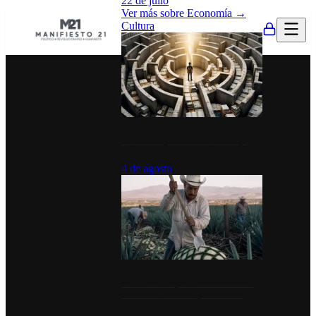
22 de julio
Ver más sobre
Economía
→
Cultura
La UNAM y la cultura del atajo
4 de agosto
El Día del Tequila: un símbolo de
identidad nacional y economía