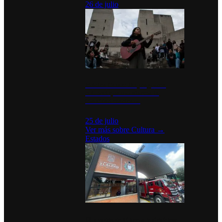
26 de julio
México Canta: Un programa
cultural que transforma la
identidad mexicana
25 de julio
Ver más sobre
Cultura
→
Estados
Diputados de Morena y alcaldesa