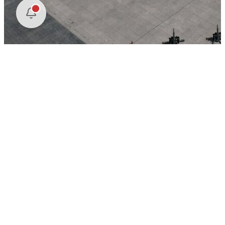
A cinco siglos de su ejecución, México honra la memoria de
Cuauhtémoc con un acto de justicia histórica, reconociéndolo no
solo como el último tlatoani de Tenochtitlan, sino como un emblema
de la resistencia y la identidad nacional.
Funerales de Estado: 500 Años de la Ejecución de
Cuauhtémoc. Zócalo de la Ciudad de México
https://t.co/m5FuZyZD5Q
— Claudia Sheinbaum Pardo (@Claudiashein)
February 28, 2025