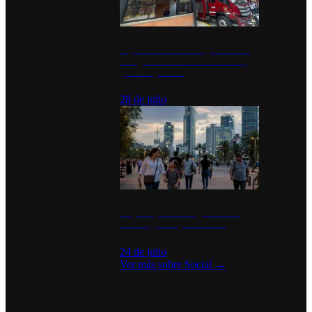
Diputados de Morena y alcaldesa
inauguran estación de bomberos
para los pueblos
28 de julio
La percepción de seguridad en
México y su impacto social
24 de julio
Ver más sobre
Social
→