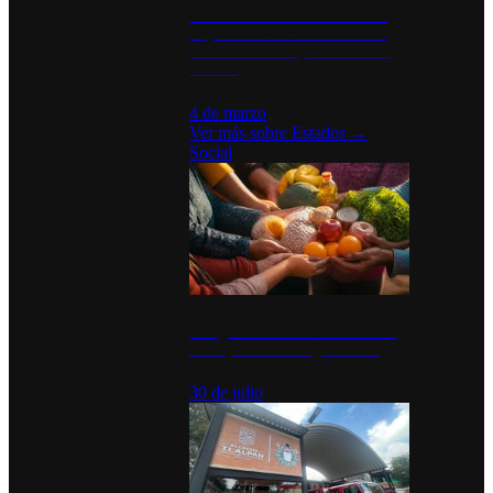
Desinstalaciones de ChatGPT se
disparan en Estados Unidos tras
acuerdo con el Departamento de
Defensa
4 de marzo
Ver más sobre
Estados
→
Social
Tianguis del Bienestar Guerrero:
Un impulso social significativo
30 de julio