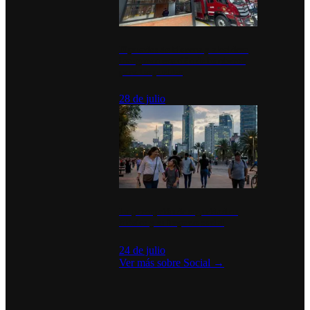
Diputados de Morena y alcaldesa
inauguran estación de bomberos
para los pueblos
28 de julio
La percepción de seguridad en
México y su impacto social
24 de julio
Ver más sobre
Social
→