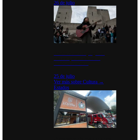
26 de julio
México Canta: Un programa
cultural que transforma la
identidad mexicana
25 de julio
Ver más sobre
Cultura
→
Estados
Diputados de Morena y alcaldesa