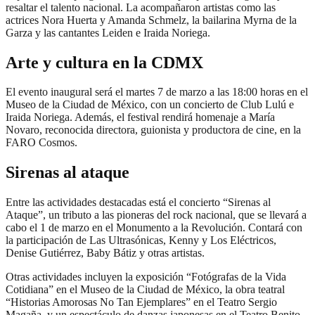
resaltar el talento nacional. La acompañaron artistas como las
actrices Nora Huerta y Amanda Schmelz, la bailarina Myrna de la
Garza y las cantantes Leiden e Iraida Noriega.
Arte y cultura en la CDMX
El evento inaugural será el martes 7 de marzo a las 18:00 horas en el
Museo de la Ciudad de México, con un concierto de Club Lulú e
Iraida Noriega. Además, el festival rendirá homenaje a María
Novaro, reconocida directora, guionista y productora de cine, en la
FARO Cosmos.
Sirenas al ataque
Entre las actividades destacadas está el concierto “Sirenas al
Ataque”, un tributo a las pioneras del rock nacional, que se llevará a
cabo el 1 de marzo en el Monumento a la Revolución. Contará con
la participación de Las Ultrasónicas, Kenny y Los Eléctricos,
Denise Gutiérrez, Baby Bátiz y otras artistas.
Otras actividades incluyen la exposición “Fotógrafas de la Vida
Cotidiana” en el Museo de la Ciudad de México, la obra teatral
“Historias Amorosas No Tan Ejemplares” en el Teatro Sergio
Magaña, y un espectáculo de danzas japonesas en el Teatro Benito