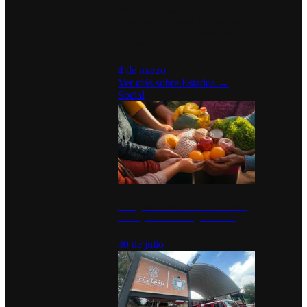
Desinstalaciones de ChatGPT se
disparan en Estados Unidos tras
acuerdo con el Departamento de
Defensa
4 de marzo
Ver más sobre
Estados
→
Social
Tianguis del Bienestar Guerrero:
Un impulso social significativo
30 de julio