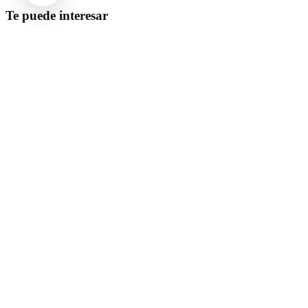
Te puede interesar
Internacional
SpaceX Luna 2026: Implicaciones para la Exploración Espacial
Internacional
El arbitraje internacional en México: un triunfo para la
soberanía
Opinión