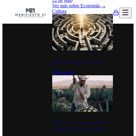
22 de julio
Ver más sobre
Economía
→
Cultura
La UNAM y la cultura del atajo
4 de agosto
El Día del Tequila: un símbolo de
identidad nacional y economía