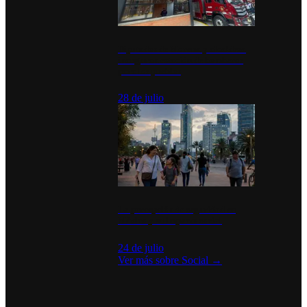
Diputados de Morena y alcaldesa
inauguran estación de bomberos
para los pueblos
28 de julio
La percepción de seguridad en
México y su impacto social
24 de julio
Ver más sobre
Social
→