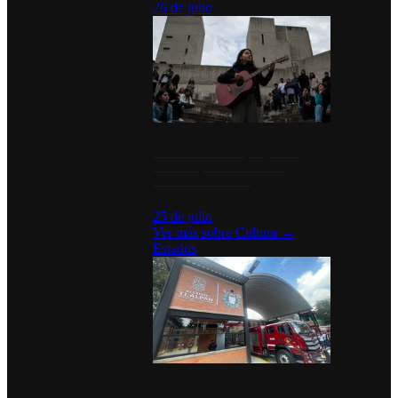
26 de julio
México Canta: Un programa
cultural que transforma la
identidad mexicana
25 de julio
Ver más sobre
Cultura
→
Estados
Diputados de Morena y alcaldesa