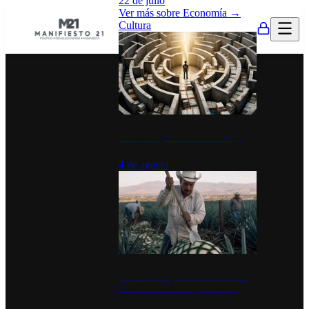
22 de julio
Ver más sobre
Economía
→
Cultura
La UNAM y la cultura del atajo
4 de agosto
El Día del Tequila: un símbolo de
identidad nacional y economía