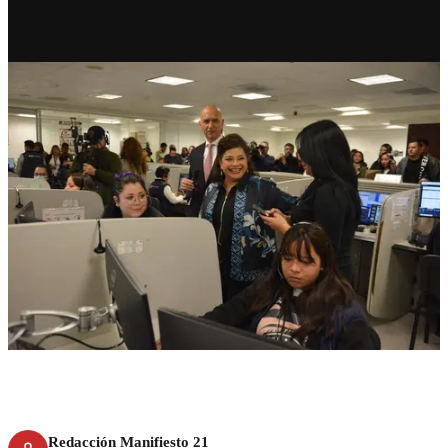
CDMX
911 celebra ocho años
atendiendo emergencias
ciudadanas
Redacción Manifiesto 21