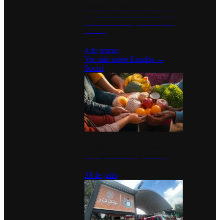
Desinstalaciones de ChatGPT se
disparan en Estados Unidos tras
acuerdo con el Departamento de
Defensa
4 de marzo
Ver más sobre
Estados
→
Social
Tianguis del Bienestar Guerrero:
Un impulso social significativo
30 de julio