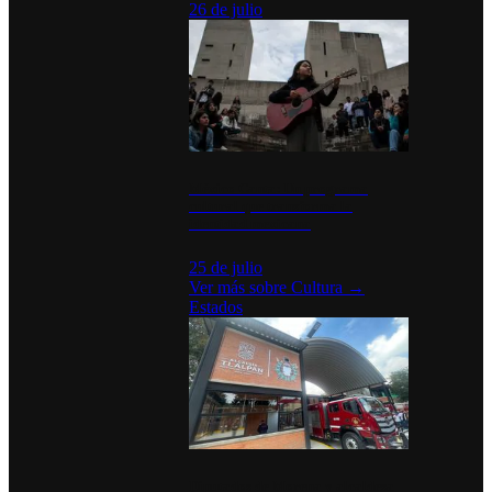
26 de julio
México Canta: Un programa
cultural que transforma la
identidad mexicana
25 de julio
Ver más sobre
Cultura
→
Estados
Diputados de Morena y alcaldesa