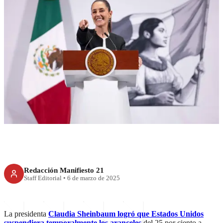
RECIENTE
Trump pausa aranceles a
México tras diálogo con
Sheinbaum
Redacción Manifiesto 21
Staff Editorial
•
6 de marzo de 2025
La presidenta
Claudia Sheinbaum logró que Estados Unidos
suspendiera temporalmente los aranceles
del 25 por ciento a