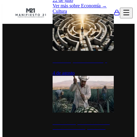
22 de julio
Ver más sobre
Economía
→
Cultura
La UNAM y la cultura del atajo
4 de agosto
El Día del Tequila: un símbolo de
identidad nacional y economía