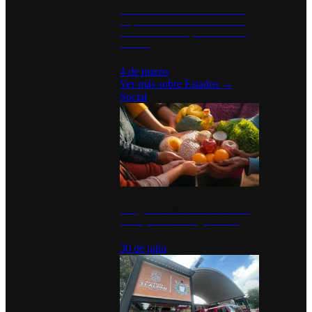
Desinstalaciones de ChatGPT se
disparan en Estados Unidos tras
acuerdo con el Departamento de
Defensa
4 de marzo
Ver más sobre
Estados
→
Social
Tianguis del Bienestar Guerrero:
Un impulso social significativo
30 de julio