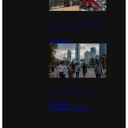
Diputados de Morena y alcaldesa
inauguran estación de bomberos
para los pueblos
28 de julio
La percepción de seguridad en
México y su impacto social
24 de julio
Ver más sobre
Social
→