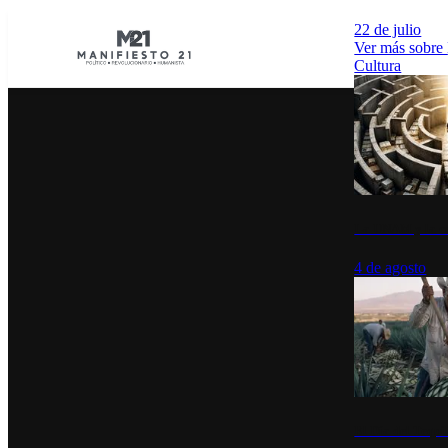
22 de julio
Ver más sobre
Cultura
La UNAM y la cu
4 de agosto
El Día del Tequi