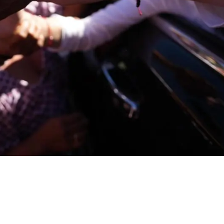
no sería lo que
nbaum