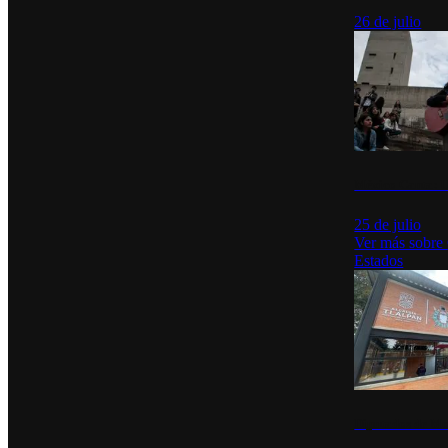
26 de julio
México Canta: U
25 de julio
Ver más sobre
Estados
Diputados de Mo