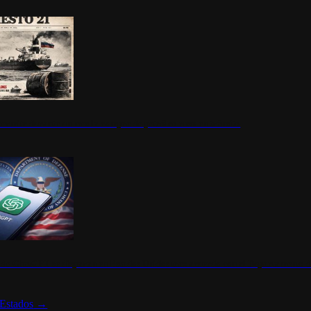
ermite durante un mes la compra de petróleo ruso en tránsito
s de ChatGPT se disparan en Estados Unidos tras acuerdo con el Departamento 
Estados
→