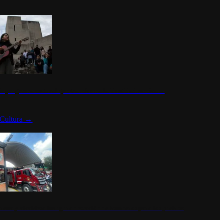
n programa cultural que transforma la identidad mexicana
Cultura
→
rena y alcaldesa inauguran estación de bomberos para los pueblos