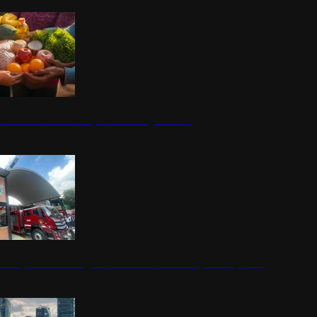
nestar Guerrero: Un impulso social significativo
rena y alcaldesa inauguran estación de bomberos para los pueblos