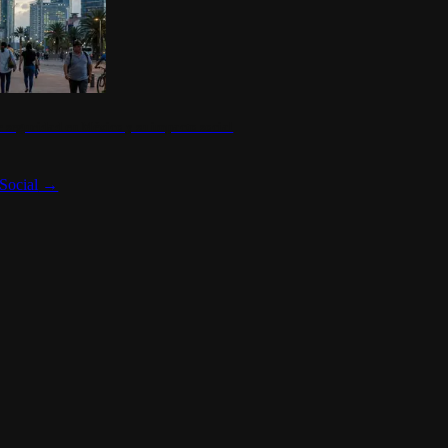
 seguridad en México y su impacto social
Social
→