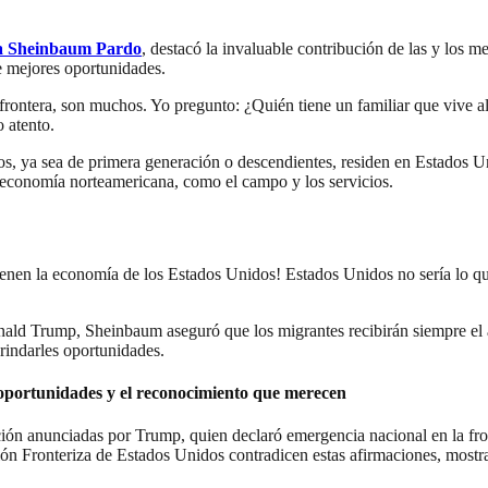
a Sheinbaum Pardo
, destacó la invaluable contribución de las y los 
e mejores oportunidades.
frontera, son muchos. Yo pregunto: ¿Quién tiene un familiar que vive a
 atento.
s, ya sea de primera generación o descendientes, residen en Estados U
a economía norteamericana, como el campo y los servicios.
ienen la economía de los Estados Unidos! Estados Unidos no sería lo que
onald Trump, Sheinbaum aseguró que los migrantes recibirán siempre el
brindarles oportunidades.
s oportunidades y el reconocimiento que merecen
ción anunciadas por Trump, quien declaró emergencia nacional en la fron
ión Fronteriza de Estados Unidos contradicen estas afirmaciones, most