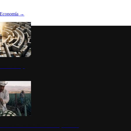
Economía
→
ltura del atajo
la: un símbolo de identidad nacional y economía