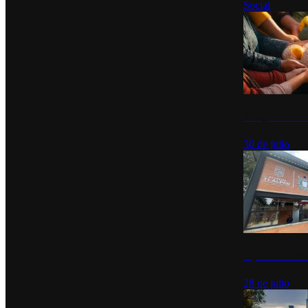
Social
Tianguis del Bie
30 de julio
Diputados de Mo
28 de julio