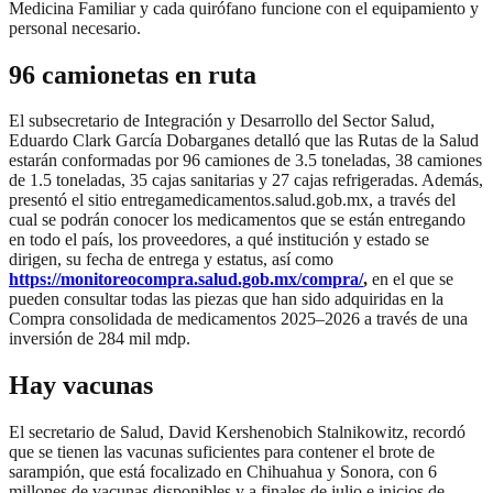
Medicina Familiar y cada quirófano funcione con el equipamiento y
personal necesario.
96 camionetas en ruta
El subsecretario de Integración y Desarrollo del Sector Salud,
Eduardo Clark García Dobarganes detalló que las Rutas de la Salud
estarán conformadas por 96 camiones de 3.5 toneladas, 38 camiones
de 1.5 toneladas, 35 cajas sanitarias y 27 cajas refrigeradas. Además,
presentó el sitio entregamedicamentos.salud.gob.mx, a través del
cual se podrán conocer los medicamentos que se están entregando
en todo el país, los proveedores, a qué institución y estado se
dirigen, su fecha de entrega y estatus, así como
https://monitoreocompra.salud.gob.mx/compra/
,
en el que se
pueden consultar todas las piezas que han sido adquiridas en la
Compra consolidada de medicamentos 2025–2026 a través de una
inversión de 284 mil mdp.
Hay vacunas
El secretario de Salud, David Kershenobich Stalnikowitz, recordó
que se tienen las vacunas suficientes para contener el brote de
sarampión, que está focalizado en Chihuahua y Sonora, con 6
millones de vacunas disponibles y a finales de julio e inicios de