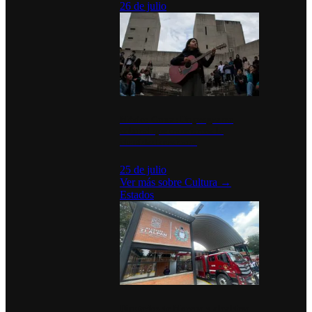
26 de julio
México Canta: Un programa
cultural que transforma la
identidad mexicana
25 de julio
Ver más sobre
Cultura
→
Estados
Diputados de Morena y alcaldesa