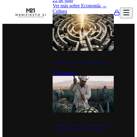
22 de julio
Ver más sobre
Economía
→
Cultura
La UNAM y la cultura del atajo
4 de agosto
El Día del Tequila: un símbolo de
identidad nacional y economía