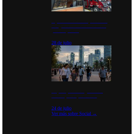
Diputados de Morena y alcaldesa
inauguran estación de bomberos
para los pueblos
28 de julio
La percepción de seguridad en
México y su impacto social
24 de julio
Ver más sobre
Social
→