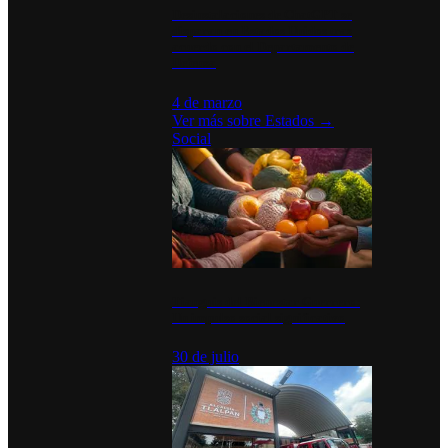
Desinstalaciones de ChatGPT se
disparan en Estados Unidos tras
acuerdo con el Departamento de
Defensa
4 de marzo
Ver más sobre
Estados
→
Social
Tianguis del Bienestar Guerrero:
Un impulso social significativo
30 de julio