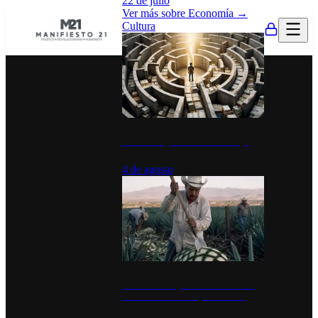
22 de julio
Ver más sobre
Economía
→
Cultura
La UNAM y la cultura del atajo
4 de agosto
El Día del Tequila: un símbolo de
identidad nacional y economía