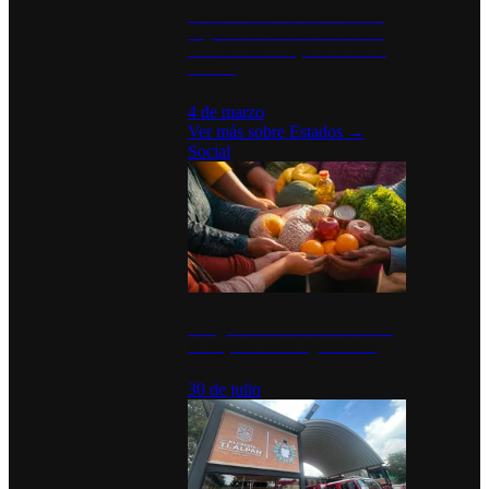
Desinstalaciones de ChatGPT se
disparan en Estados Unidos tras
acuerdo con el Departamento de
Defensa
4 de marzo
Ver más sobre
Estados
→
Social
Tianguis del Bienestar Guerrero:
Un impulso social significativo
30 de julio