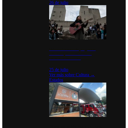
26 de julio
México Canta: Un programa
cultural que transforma la
identidad mexicana
25 de julio
Ver más sobre
Cultura
→
Estados
Diputados de Morena y alcaldesa