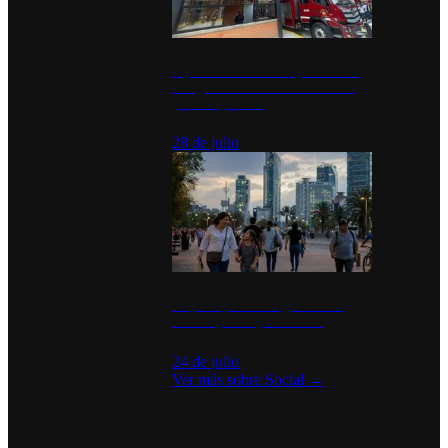
Diputados de Morena y alcaldesa
inauguran estación de bomberos
para los pueblos
28 de julio
La percepción de seguridad en
México y su impacto social
24 de julio
Ver más sobre
Social
→