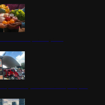
nestar Guerrero: Un impulso social significativo
rena y alcaldesa inauguran estación de bomberos para los pueblos