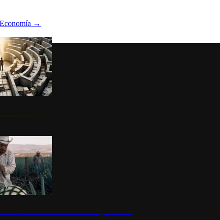
Economía
→
ltura del atajo
la: un símbolo de identidad nacional y economía