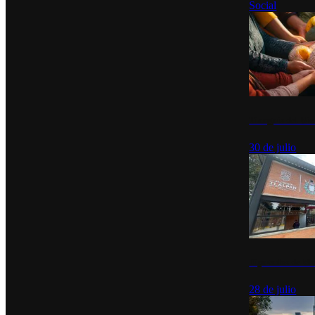
Social
Tianguis del Bie
30 de julio
Diputados de Mo
28 de julio