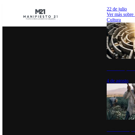
22 de julio
Ver más sobre
Cultura
La UNAM y la cu
4 de agosto
El Día del Tequi