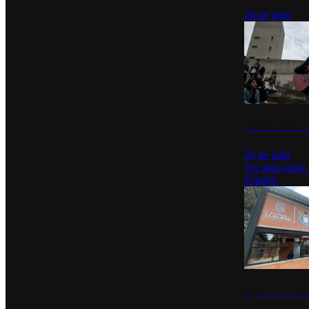
26 de julio
México Canta: U
25 de julio
Ver más sobre
Estados
Diputados de Mo