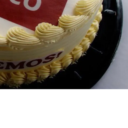
ás, con el sello
México”