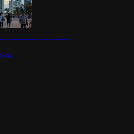
 seguridad en México y su impacto social
Social
→