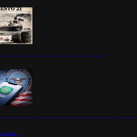
ermite durante un mes la compra de petróleo ruso en tránsito
s de ChatGPT se disparan en Estados Unidos tras acuerdo con el Departamento 
Estados
→