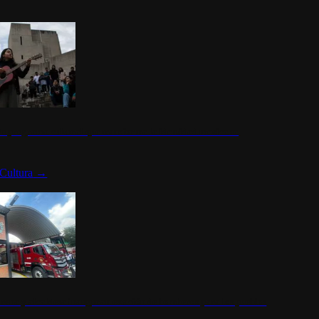
n programa cultural que transforma la identidad mexicana
Cultura
→
rena y alcaldesa inauguran estación de bomberos para los pueblos