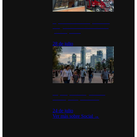
Diputados de Morena y alcaldesa
inauguran estación de bomberos
para los pueblos
28 de julio
La percepción de seguridad en
México y su impacto social
24 de julio
Ver más sobre
Social
→