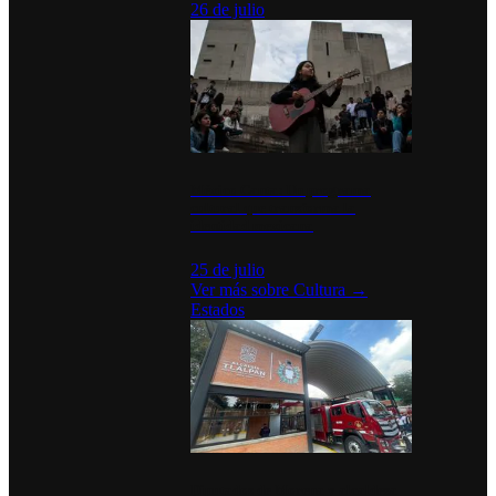
26 de julio
México Canta: Un programa
cultural que transforma la
identidad mexicana
25 de julio
Ver más sobre
Cultura
→
Estados
Diputados de Morena y alcaldesa