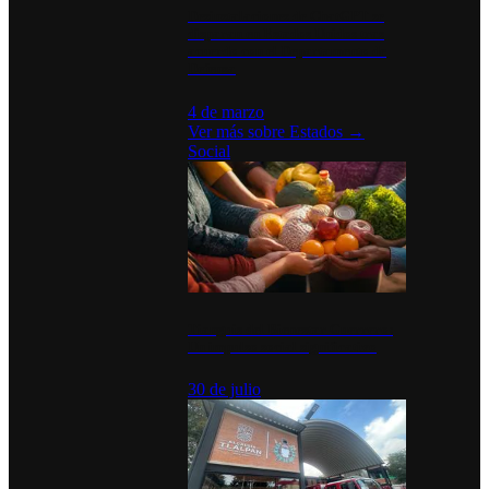
Desinstalaciones de ChatGPT se
disparan en Estados Unidos tras
acuerdo con el Departamento de
Defensa
4 de marzo
Ver más sobre
Estados
→
Social
Tianguis del Bienestar Guerrero:
Un impulso social significativo
30 de julio