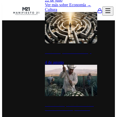
22 de julio
Ver más sobre
Economía
→
Cultura
La UNAM y la cultura del atajo
4 de agosto
El Día del Tequila: un símbolo de
identidad nacional y economía