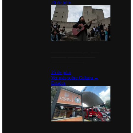
26 de julio
México Canta: Un programa
cultural que transforma la
identidad mexicana
25 de julio
Ver más sobre
Cultura
→
Estados
Diputados de Morena y alcaldesa