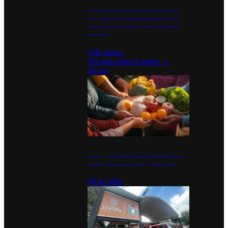
Desinstalaciones de ChatGPT se
disparan en Estados Unidos tras
acuerdo con el Departamento de
Defensa
4 de marzo
Ver más sobre
Estados
→
Social
Tianguis del Bienestar Guerrero:
Un impulso social significativo
30 de julio