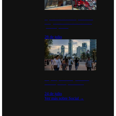
Diputados de Morena y alcaldesa
inauguran estación de bomberos
para los pueblos
28 de julio
La percepción de seguridad en
México y su impacto social
24 de julio
Ver más sobre
Social
→