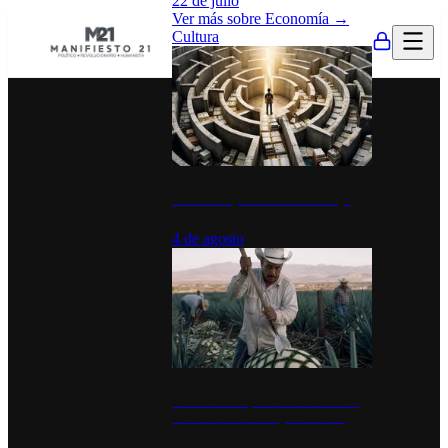
22 de julio
Ver más sobre
Economía
→
Cultura
La UNAM y la cultura del atajo
4 de agosto
El Día del Tequila: un símbolo de
identidad nacional y economía