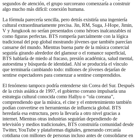
segundos de atención, el grupo surcoreano comenzaría a construir
algo mucho más difícil: conexión humana.
La fórmula parecería sencilla, pero detrás existiría una ingeniería
cultural extraordinariamente precisa. Jin, RM, Suga, J-Hope, Jimin,
V y Jungkook no serían presentados como héroes inalcanzables ni
como figuras perfectas. BTS rompería parcialmente con la lógica
tradicional del pop global mostrando jóvenes que también parecían
cansarse del mundo. Mientras buena parte de la música comercial
seguiría girando alrededor del glamour o el romance superficial,
BTS hablaría de miedo al fracaso, presión académica, salud mental,
autoestima y búsqueda de identidad. Ahí se produciría el vínculo
que terminaría cambiando todo: millones de jóvenes dejarían de
sentirse espectadores para comenzar a sentirse comprendidos.
El fenómeno tampoco podría entenderse sin Corea del Sur. Después
de la crisis asiática de 1997, el gobierno coreano impulsaría una
estrategia cultural conocida como Hallyu o “ola coreana”,
comprendiendo que la música, el cine y el entretenimiento también
podían convertirse en herramientas de influencia global. BTS
heredaría esa estructura, pero la llevaría a otro nivel gracias a
internet. Mientras otras industrias seguirían dependiendo de
televisión y medios tradicionales, BTS construiría comunidad desde
Twitter, YouTube y plataformas digitales, generando cercanía
cotidiana con millones de personas incluso antes de consolidarse en