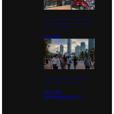
Diputados de Morena y alcaldesa
inauguran estación de bomberos
para los pueblos
28 de julio
La percepción de seguridad en
México y su impacto social
24 de julio
Ver más sobre
Social
→