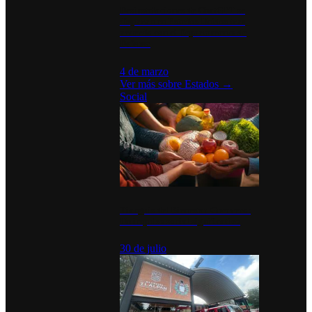
Desinstalaciones de ChatGPT se
disparan en Estados Unidos tras
acuerdo con el Departamento de
Defensa
4 de marzo
Ver más sobre
Estados
→
Social
Tianguis del Bienestar Guerrero:
Un impulso social significativo
30 de julio