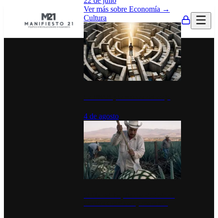
22 de julio
Ver más sobre
Economía
→
Cultura
La UNAM y la cultura del atajo
4 de agosto
El Día del Tequila: un símbolo de
identidad nacional y economía