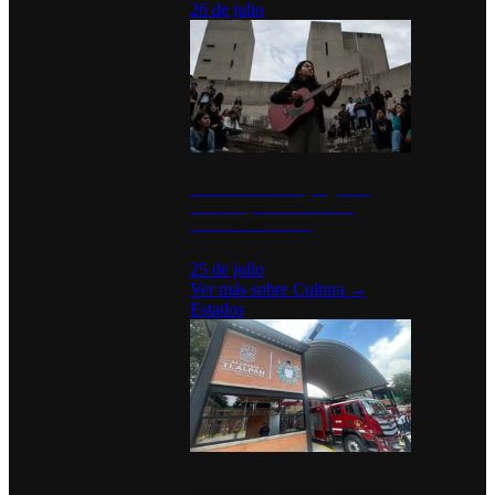
26 de julio
México Canta: Un programa
cultural que transforma la
identidad mexicana
25 de julio
Ver más sobre
Cultura
→
Estados
Diputados de Morena y alcaldesa