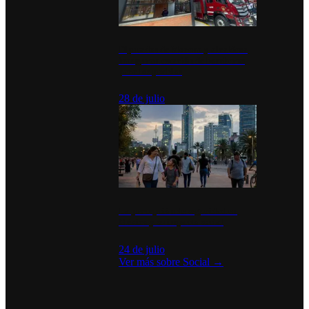
Diputados de Morena y alcaldesa
inauguran estación de bomberos
para los pueblos
28 de julio
La percepción de seguridad en
México y su impacto social
24 de julio
Ver más sobre
Social
→