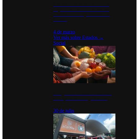
Desinstalaciones de ChatGPT se
disparan en Estados Unidos tras
acuerdo con el Departamento de
Defensa
4 de marzo
Ver más sobre
Estados
→
Social
Tianguis del Bienestar Guerrero:
Un impulso social significativo
30 de julio