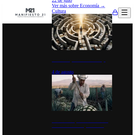
22 de julio
Ver más sobre
Economía
→
Cultura
La UNAM y la cultura del atajo
4 de agosto
El Día del Tequila: un símbolo de
identidad nacional y economía