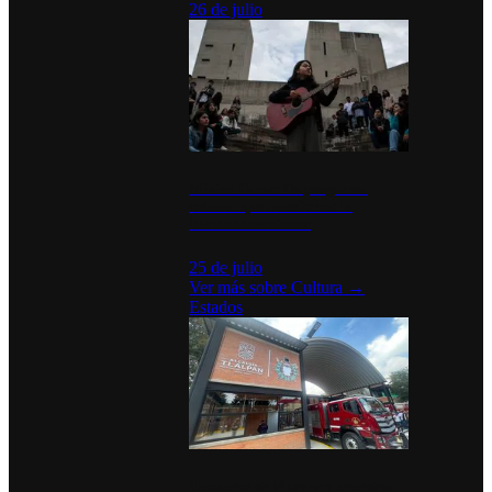
26 de julio
México Canta: Un programa
cultural que transforma la
identidad mexicana
25 de julio
Ver más sobre
Cultura
→
Estados
Diputados de Morena y alcaldesa