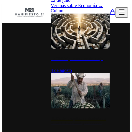
22 de julio
Ver más sobre
Economía
→
Cultura
La UNAM y la cultura del atajo
4 de agosto
El Día del Tequila: un símbolo de
identidad nacional y economía