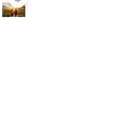
Internacional
Relaciones México Perú: Un Nuevo Horizonte Diplomático
Nacional
La detención Ángel Aguirre. Ayotzinapa: Justicia tardía en
México
Internacional
SpaceX Luna 2026: Implicaciones para la Exploración Espacial