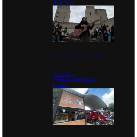
26 de julio
México Canta: Un programa
cultural que transforma la
identidad mexicana
25 de julio
Ver más sobre
Cultura
→
Estados
Diputados de Morena y alcaldesa