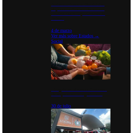
Desinstalaciones de ChatGPT se
disparan en Estados Unidos tras
acuerdo con el Departamento de
Defensa
4 de marzo
Ver más sobre
Estados
→
Social
Tianguis del Bienestar Guerrero:
Un impulso social significativo
30 de julio