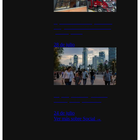
Diputados de Morena y alcaldesa
inauguran estación de bomberos
para los pueblos
28 de julio
La percepción de seguridad en
México y su impacto social
24 de julio
Ver más sobre
Social
→