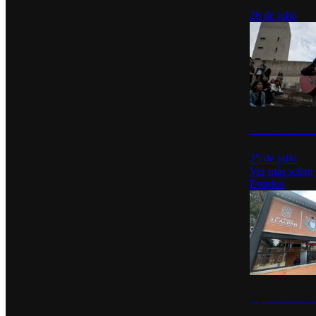
26 de julio
México Canta: U
25 de julio
Ver más sobre
Estados
Diputados de Mo