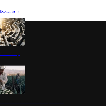
Economía
→
ltura del atajo
la: un símbolo de identidad nacional y economía