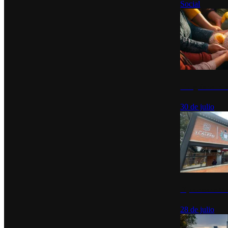
Social
Tianguis del Bie
30 de julio
Diputados de Mo
28 de julio