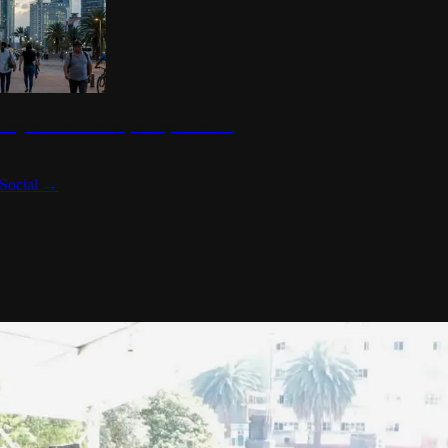
 seguridad en México y su impacto social
Social
→