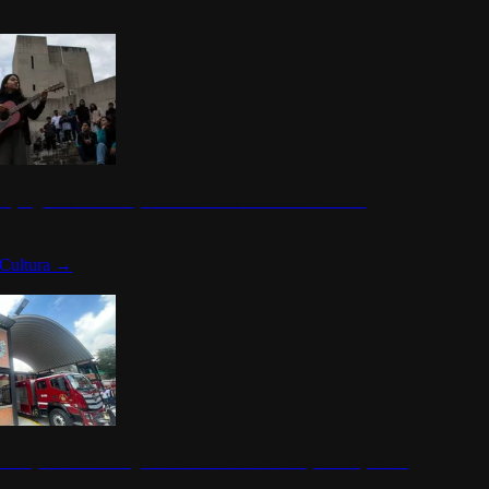
n programa cultural que transforma la identidad mexicana
Cultura
→
rena y alcaldesa inauguran estación de bomberos para los pueblos