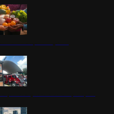
nestar Guerrero: Un impulso social significativo
rena y alcaldesa inauguran estación de bomberos para los pueblos