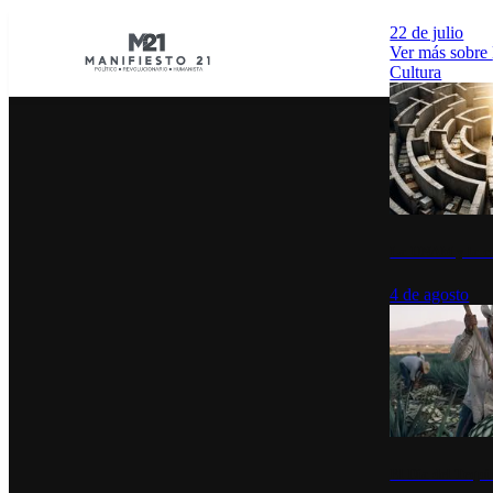
22 de julio
Ver más sobre
Cultura
La UNAM y la cu
4 de agosto
El Día del Tequi