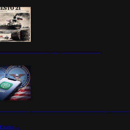
ermite durante un mes la compra de petróleo ruso en tránsito
s de ChatGPT se disparan en Estados Unidos tras acuerdo con el Departamento 
Estados
→