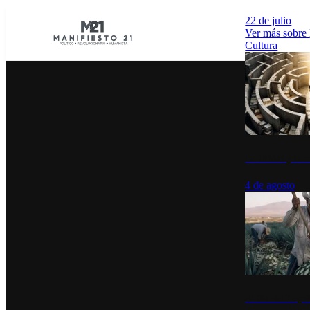
22 de julio
Ver más sobre
Cultura
La UNAM y la cu
4 de agosto
El Día del Tequi