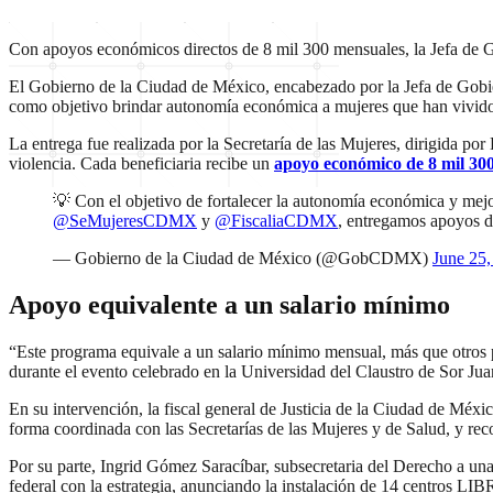
Con apoyos económicos directos de 8 mil 300 mensuales, la Jefa de G
El Gobierno de la Ciudad de México, encabezado por la Jefa de Gobie
como objetivo brindar autonomía económica a mujeres que han vivido 
La entrega fue realizada por la Secretaría de las Mujeres, dirigida po
violencia. Cada beneficiaria recibe un
apoyo económico de 8 mil 30
💡 Con el objetivo de fortalecer la autonomía económica y mejo
@SeMujeresCDMX
y
@FiscaliaCDMX
, entregamos apoyos 
— Gobierno de la Ciudad de México (@GobCDMX)
June 25,
Apoyo equivalente a un salario mínimo
“Este programa equivale a un salario mínimo mensual, más que otros p
durante el evento celebrado en la Universidad del Claustro de Sor Jua
En su intervención, la fiscal general de Justicia de la Ciudad de Méx
forma coordinada con las Secretarías de las Mujeres y de Salud, y reco
Por su parte, Ingrid Gómez Saracíbar, subsecretaria del Derecho a un
federal con la estrategia, anunciando la instalación de 14 centros LIBR