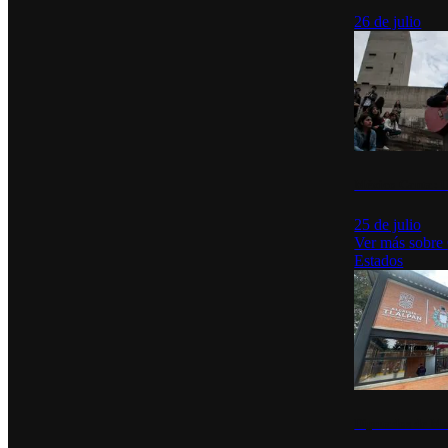
26 de julio
México Canta: U
25 de julio
Ver más sobre
Estados
Diputados de Mo