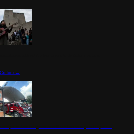
n programa cultural que transforma la identidad mexicana
Cultura
→
rena y alcaldesa inauguran estación de bomberos para los pueblos