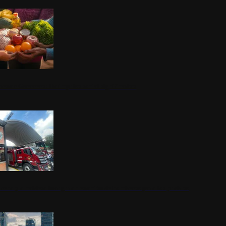
nestar Guerrero: Un impulso social significativo
rena y alcaldesa inauguran estación de bomberos para los pueblos