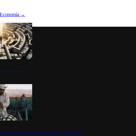
Economía
→
ltura del atajo
la: un símbolo de identidad nacional y economía