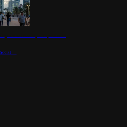
 seguridad en México y su impacto social
Social
→