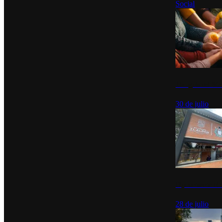
Social
Tianguis del Bie
30 de julio
Diputados de Mo
28 de julio