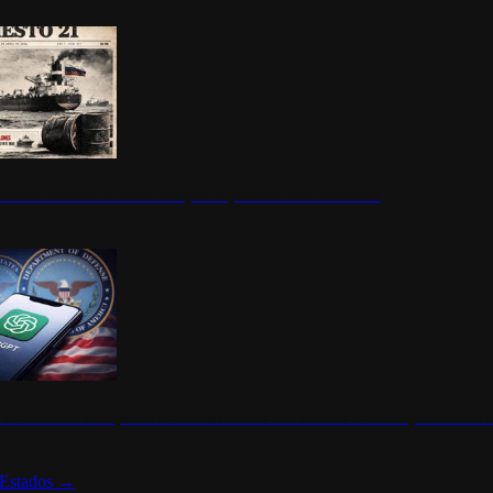
ermite durante un mes la compra de petróleo ruso en tránsito
s de ChatGPT se disparan en Estados Unidos tras acuerdo con el Departamento 
Estados
→