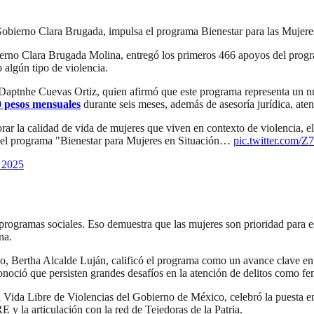
obierno Clara Brugada, impulsa el programa Bienestar para las Mujere
rno Clara Brugada Molina, entregó los primeros 466 apoyos del program
algún tipo de violencia.
r Daptnhe Cuevas Ortiz, quien afirmó que este programa representa un nu
0 pesos mensuales
durante seis meses, además de asesoría jurídica, ate
rar la calidad de vida de mujeres que viven en contexto de violencia, 
del programa "Bienestar para Mujeres en Situación…
pic.twitter.com
 2025
rogramas sociales. Eso demuestra que las mujeres son prioridad para es
na.
ico, Bertha Alcalde Luján, calificó el programa como un avance clave e
noció que persisten grandes desafíos en la atención de delitos como fem
a Vida Libre de Violencias del Gobierno de México, celebró la puesta 
E y la articulación con la red de Tejedoras de la Patria.