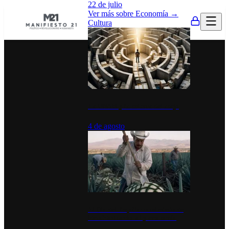
22 de julio
Ver más sobre
Economía
→
Cultura
La UNAM y la cultura del atajo
4 de agosto
El Día del Tequila: un símbolo de
identidad nacional y economía