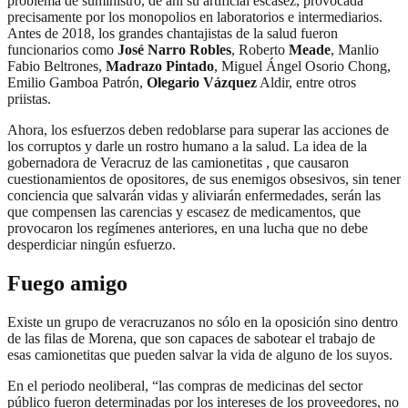
problema de suministro, de ahí su artificial escasez, provocada
precisamente por los monopolios en laboratorios e intermediarios.
Antes de 2018, los grandes chantajistas de la salud fueron
funcionarios como
José Narro Robles
, Roberto
Meade
, Manlio
Fabio Beltrones,
Madrazo Pintado
, Miguel Ángel Osorio Chong,
Emilio Gamboa Patrón,
Olegario Vázquez
Aldir, entre otros
priistas.
Ahora, los esfuerzos deben redoblarse para superar las acciones de
los corruptos y darle un rostro humano a la salud. La idea de la
gobernadora de Veracruz de las camionetitas , que causaron
cuestionamientos de opositores, de sus enemigos obsesivos, sin tener
conciencia que salvarán vidas y aliviarán enfermedades, serán las
que compensen las carencias y escasez de medicamentos, que
provocaron los regímenes anteriores, en una lucha que no debe
desperdiciar ningún esfuerzo.
Fuego amigo
Existe un grupo de veracruzanos no sólo en la oposición sino dentro
de las filas de Morena, que son capaces de sabotear el trabajo de
esas camionetitas que pueden salvar la vida de alguno de los suyos.
En el periodo neoliberal, “las compras de medicinas del sector
público fueron determinadas por los intereses de los proveedores, no