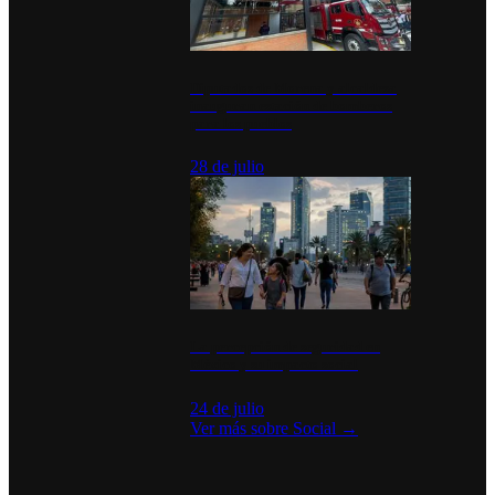
Diputados de Morena y alcaldesa
inauguran estación de bomberos
para los pueblos
28 de julio
La percepción de seguridad en
México y su impacto social
24 de julio
Ver más sobre
Social
→