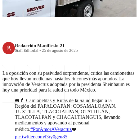
el país
Redacción Manifiesto 21
Staff Editorial
•
25 de agosto de 2025
La oposición con su pasividad sorprendente, critica las camionetitas
que hoy llevan medicinas hasta los rincones más apartados. La
innovación de Veracruz adoptada por la presidenta Sheinbaum es
hoy una prioridad para la salud en todo México.
🚐💊 Camionetitas y Rutas de la Salud llegan a la
Región del PAPALOAPAN: COSAMALOAPAN,
TUXTILLA, TLACOJALPAN, OTATITLÁN,
TLACOTALPAN y CHACALTIANGUIS, llevando
medicamentos y apoyando al personal
médico.
#PorAmorAVeracruz
❤️
pic.twitter.com/i3ry0geu85