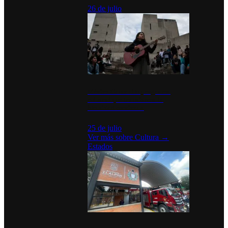
26 de julio
México Canta: Un programa
cultural que transforma la
identidad mexicana
25 de julio
Ver más sobre
Cultura
→
Estados