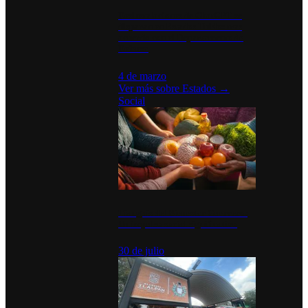
Desinstalaciones de ChatGPT se
disparan en Estados Unidos tras
acuerdo con el Departamento de
Defensa
4 de marzo
Ver más sobre
Estados
→
Social
Tianguis del Bienestar Guerrero:
Un impulso social significativo
30 de julio