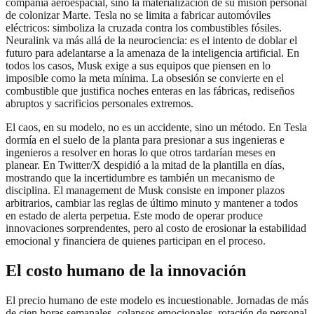
compañía aeroespacial, sino la materialización de su misión personal
de colonizar Marte. Tesla no se limita a fabricar automóviles
eléctricos: simboliza la cruzada contra los combustibles fósiles.
Neuralink va más allá de la neurociencia: es el intento de doblar el
futuro para adelantarse a la amenaza de la inteligencia artificial. En
todos los casos, Musk exige a sus equipos que piensen en lo
imposible como la meta mínima. La obsesión se convierte en el
combustible que justifica noches enteras en las fábricas, rediseños
abruptos y sacrificios personales extremos.
El caos, en su modelo, no es un accidente, sino un método. En Tesla
dormía en el suelo de la planta para presionar a sus ingenieras e
ingenieros a resolver en horas lo que otros tardarían meses en
planear. En Twitter/X despidió a la mitad de la plantilla en días,
mostrando que la incertidumbre es también un mecanismo de
disciplina. El management de Musk consiste en imponer plazos
arbitrarios, cambiar las reglas de último minuto y mantener a todos
en estado de alerta perpetua. Este modo de operar produce
innovaciones sorprendentes, pero al costo de erosionar la estabilidad
emocional y financiera de quienes participan en el proceso.
El costo humano de la innovación
El precio humano de este modelo es incuestionable. Jornadas de más
de cien horas semanales, colapsos emocionales, rotación de personal