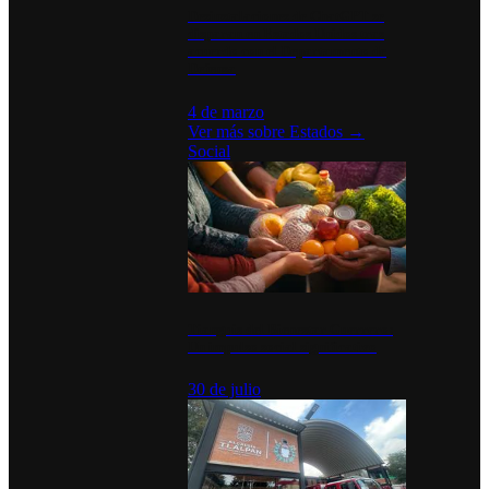
Desinstalaciones de ChatGPT se
disparan en Estados Unidos tras
acuerdo con el Departamento de
Defensa
4 de marzo
Ver más sobre
Estados
→
Social
Tianguis del Bienestar Guerrero:
Un impulso social significativo
30 de julio