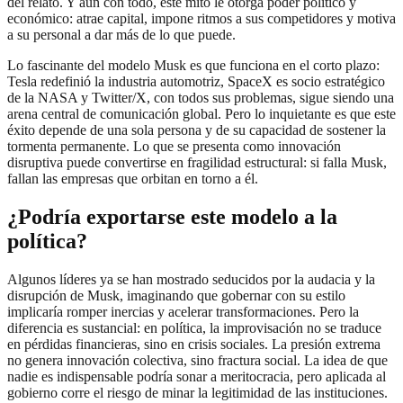
del relato. Y aun con todo, este mito le otorga poder político y
económico: atrae capital, impone ritmos a sus competidores y motiva
a su personal a dar más de lo que puede.
Lo fascinante del modelo Musk es que funciona en el corto plazo:
Tesla redefinió la industria automotriz, SpaceX es socio estratégico
de la NASA y Twitter/X, con todos sus problemas, sigue siendo una
arena central de comunicación global. Pero lo inquietante es que este
éxito depende de una sola persona y de su capacidad de sostener la
tormenta permanente. Lo que se presenta como innovación
disruptiva puede convertirse en fragilidad estructural: si falla Musk,
fallan las empresas que orbitan en torno a él.
¿Podría exportarse este modelo a la
política?
Algunos líderes ya se han mostrado seducidos por la audacia y la
disrupción de Musk, imaginando que gobernar con su estilo
implicaría romper inercias y acelerar transformaciones. Pero la
diferencia es sustancial: en política, la improvisación no se traduce
en pérdidas financieras, sino en crisis sociales. La presión extrema
no genera innovación colectiva, sino fractura social. La idea de que
nadie es indispensable podría sonar a meritocracia, pero aplicada al
gobierno corre el riesgo de minar la legitimidad de las instituciones.