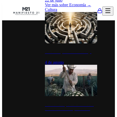
22 de julio
Ver más sobre
Economía
→
Cultura
La UNAM y la cultura del atajo
4 de agosto
El Día del Tequila: un símbolo de
identidad nacional y economía