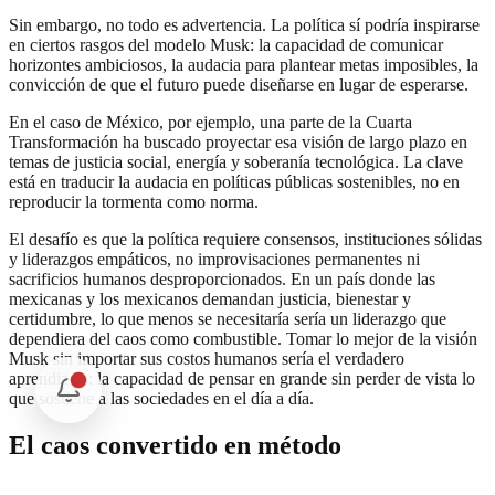
Sin embargo, no todo es advertencia. La política sí podría inspirarse
en ciertos rasgos del modelo Musk: la capacidad de comunicar
horizontes ambiciosos, la audacia para plantear metas imposibles, la
convicción de que el futuro puede diseñarse en lugar de esperarse.
En el caso de México, por ejemplo, una parte de la Cuarta
Transformación ha buscado proyectar esa visión de largo plazo en
temas de justicia social, energía y soberanía tecnológica. La clave
está en traducir la audacia en políticas públicas sostenibles, no en
reproducir la tormenta como norma.
El desafío es que la política requiere consensos, instituciones sólidas
y liderazgos empáticos, no improvisaciones permanentes ni
sacrificios humanos desproporcionados. En un país donde las
mexicanas y los mexicanos demandan justicia, bienestar y
certidumbre, lo que menos se necesitaría sería un liderazgo que
dependiera del caos como combustible. Tomar lo mejor de la visión
Musk sin importar sus costos humanos sería el verdadero
aprendizaje: la capacidad de pensar en grande sin perder de vista lo
que sostiene a las sociedades en el día a día.
El caos convertido en método
En suma, el “modelo Musk” revela tanto la potencia de un liderazgo