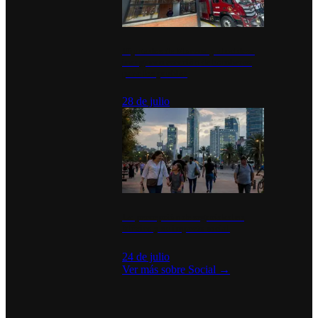
Diputados de Morena y alcaldesa
inauguran estación de bomberos
para los pueblos
28 de julio
La percepción de seguridad en
México y su impacto social
24 de julio
Ver más sobre
Social
→