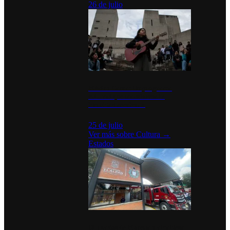
26 de julio
México Canta: Un programa
cultural que transforma la
identidad mexicana
25 de julio
Ver más sobre
Cultura
→
Estados
Diputados de Morena y alcaldesa