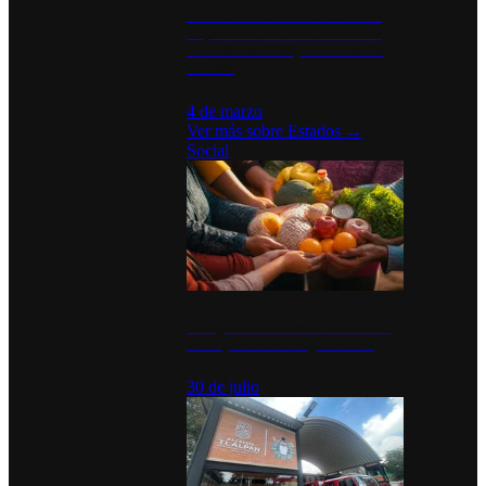
Desinstalaciones de ChatGPT se
disparan en Estados Unidos tras
acuerdo con el Departamento de
Defensa
4 de marzo
Ver más sobre
Estados
→
Social
Tianguis del Bienestar Guerrero:
Un impulso social significativo
30 de julio