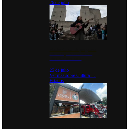
26 de julio
México Canta: Un programa
cultural que transforma la
identidad mexicana
25 de julio
Ver más sobre
Cultura
→
Estados
Diputados de Morena y alcaldesa