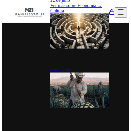
22 de julio
Ver más sobre
Economía
→
Cultura
La UNAM y la cultura del atajo
4 de agosto
El Día del Tequila: un símbolo de
identidad nacional y economía