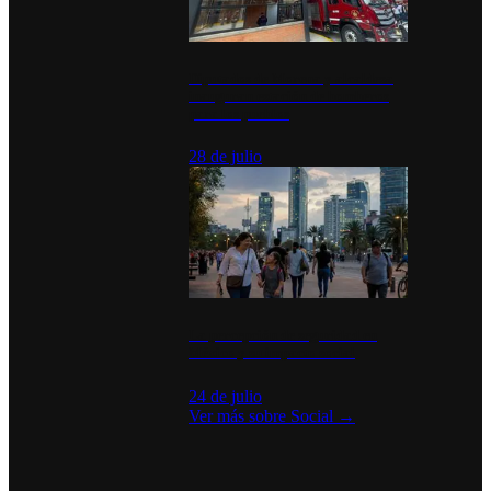
Diputados de Morena y alcaldesa
inauguran estación de bomberos
para los pueblos
28 de julio
La percepción de seguridad en
México y su impacto social
24 de julio
Ver más sobre
Social
→