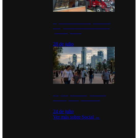
Diputados de Morena y alcaldesa
inauguran estación de bomberos
para los pueblos
28 de julio
La percepción de seguridad en
México y su impacto social
24 de julio
Ver más sobre
Social
→