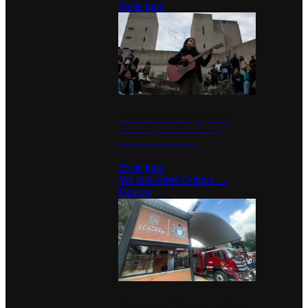
26 de julio
México Canta: Un programa
cultural que transforma la
identidad mexicana
25 de julio
Ver más sobre
Cultura
→
Estados
Diputados de Morena y alcaldesa