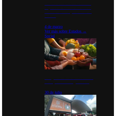
Desinstalaciones de ChatGPT se
disparan en Estados Unidos tras
acuerdo con el Departamento de
Defensa
4 de marzo
Ver más sobre
Estados
→
Social
Tianguis del Bienestar Guerrero:
Un impulso social significativo
30 de julio