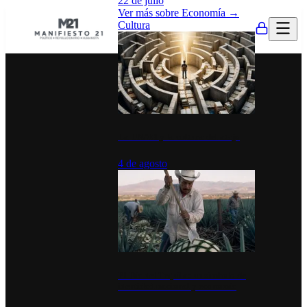
22 de julio
Ver más sobre
Economía
→
Cultura
La UNAM y la cultura del atajo
4 de agosto
El Día del Tequila: un símbolo de
identidad nacional y economía