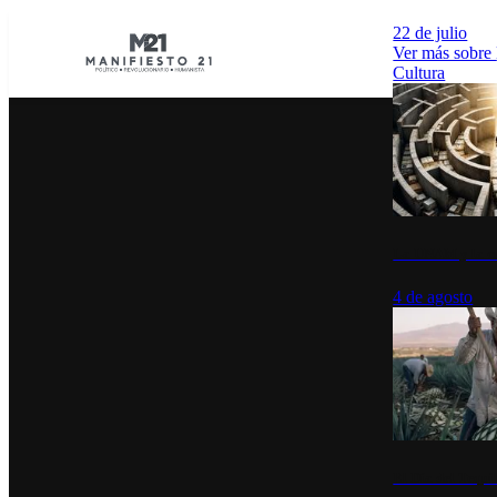
22 de julio
Ver más sobre
Cultura
La UNAM y la cu
4 de agosto
El Día del Tequi