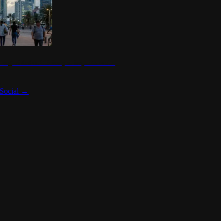
 seguridad en México y su impacto social
Social
→