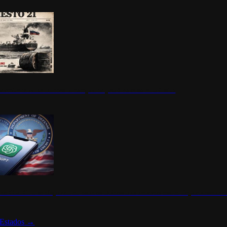
ermite durante un mes la compra de petróleo ruso en tránsito
s de ChatGPT se disparan en Estados Unidos tras acuerdo con el Departamento 
Estados
→