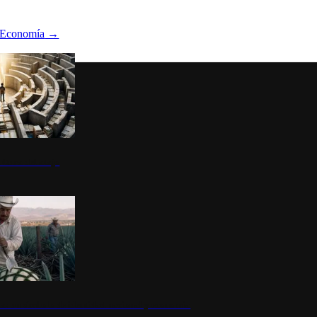
Economía
→
ltura del atajo
la: un símbolo de identidad nacional y economía