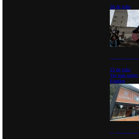
26 de julio
México Canta: U
25 de julio
Ver más sobre
Estados
Diputados de Mo