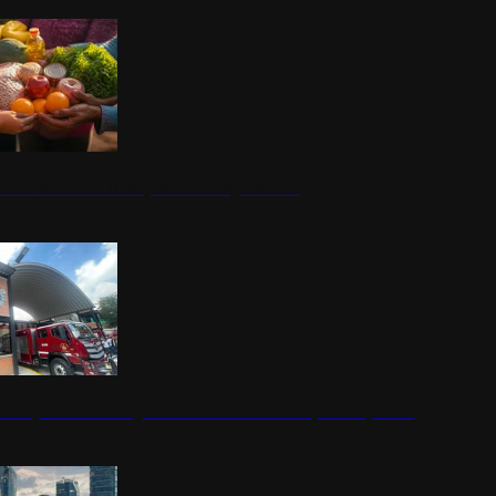
nestar Guerrero: Un impulso social significativo
rena y alcaldesa inauguran estación de bomberos para los pueblos