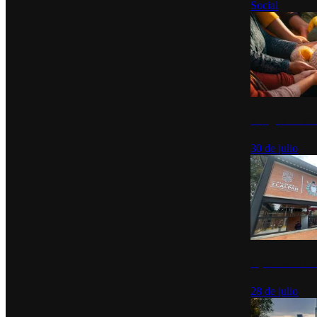
Social
Tianguis del Bie
30 de julio
Diputados de Mo
28 de julio