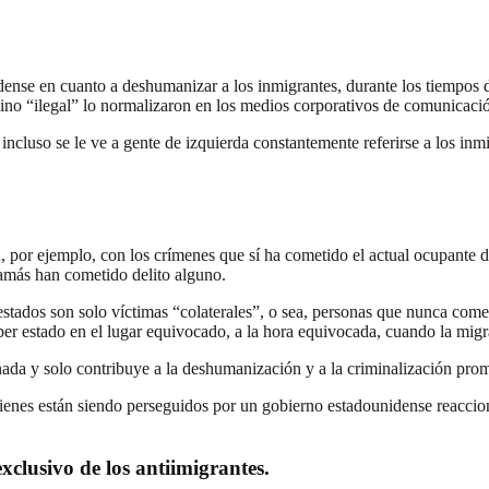
dense en cuanto a deshumanizar a los inmigrantes, durante los tiempos
mino “ilegal” lo normalizaron en los medios corporativos de comunicaci
incluso se le ve a gente de izquierda constantemente referirse a los inm
por ejemplo, con los crímenes que sí ha cometido el actual ocupante de
jamás han cometido delito alguno.
estados son solo víctimas “colaterales”, o sea, personas que nunca come
 estado en el lugar equivocado, a la hora equivocada, cuando la migra
 nada y solo contribuye a la deshumanización y a la criminalización 
enes están siendo perseguidos por un gobierno estadounidense reaccion
xclusivo de los antiimigrantes.