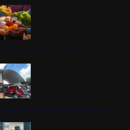
nestar Guerrero: Un impulso social significativo
rena y alcaldesa inauguran estación de bomberos para los pueblos