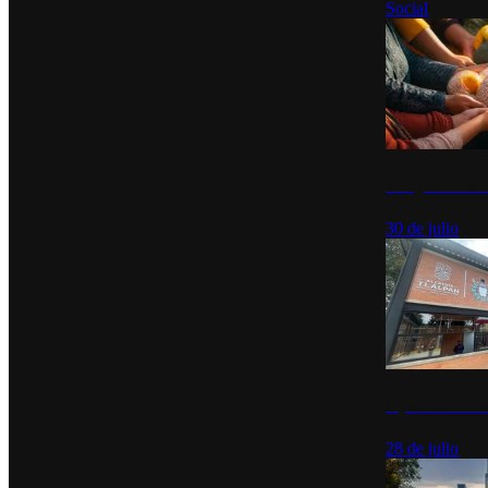
Social
Tianguis del Bie
30 de julio
Diputados de Mo
28 de julio