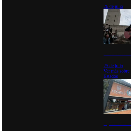
26 de julio
México Canta: U
25 de julio
Ver más sobre
Estados
Diputados de Mo