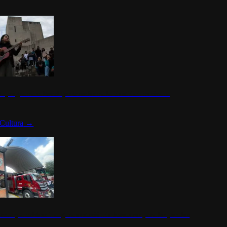
n programa cultural que transforma la identidad mexicana
Cultura
→
rena y alcaldesa inauguran estación de bomberos para los pueblos