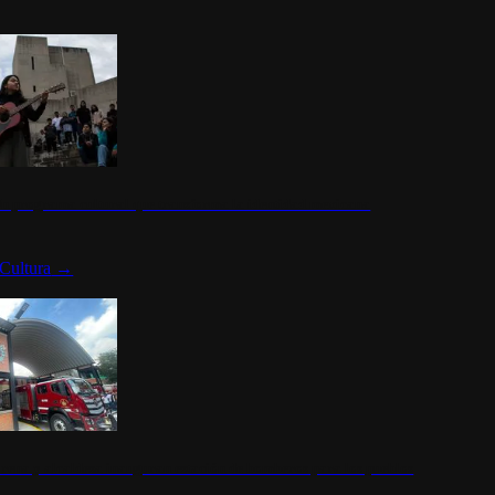
n programa cultural que transforma la identidad mexicana
Cultura
→
rena y alcaldesa inauguran estación de bomberos para los pueblos