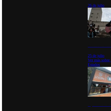
26 de julio
México Canta: U
25 de julio
Ver más sobre
Estados
Diputados de Mo