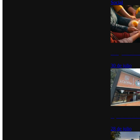
Social
Tianguis del Bie
30 de julio
Diputados de Mo
28 de julio