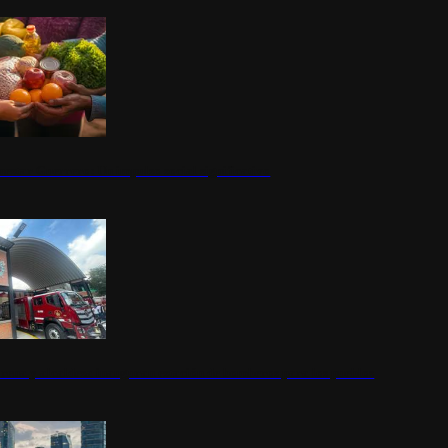
nestar Guerrero: Un impulso social significativo
rena y alcaldesa inauguran estación de bomberos para los pueblos