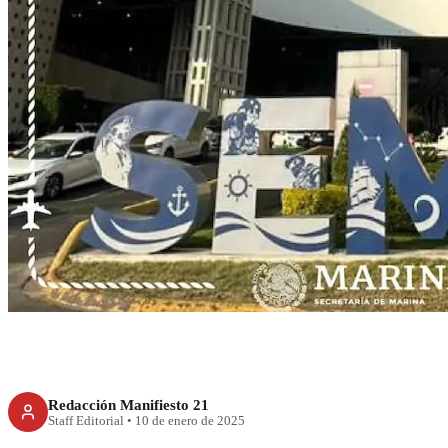
RECIENTE
AICM será rem
Mundial de F
Redacción Manifiesto 21
Staff Editorial
•
10 de enero de 2025