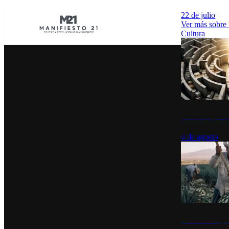
22 de julio
Ver más sobre
Cultura
La UNAM y la cu
4 de agosto
El Día del Tequi