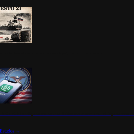
ermite durante un mes la compra de petróleo ruso en tránsito
s de ChatGPT se disparan en Estados Unidos tras acuerdo con el Departamento 
Estados
→