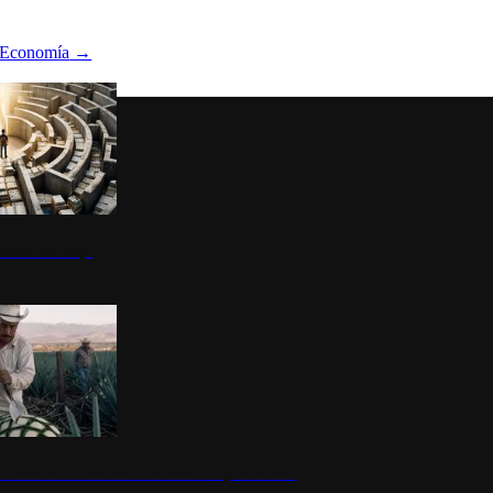
Economía
→
ltura del atajo
la: un símbolo de identidad nacional y economía