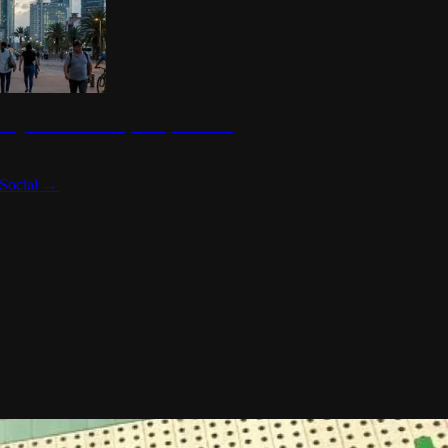
 seguridad en México y su impacto social
Social
→